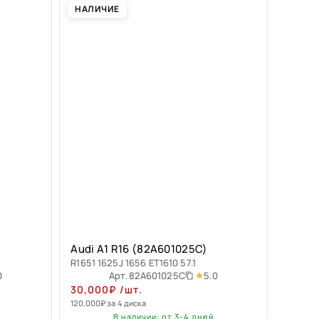
НАЛИЧИЕ
Audi A1 R16 (82A601025C)
R1651 1625J 1656 ET1610 57.1
0
5.0
Арт.
82A601025C
30,000
₽
/шт.
120,000
₽
за 4 диска
В наличии: от 3-4 дней