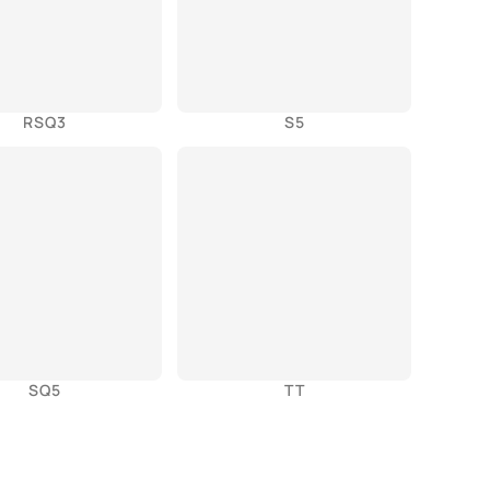
RSQ3
S5
SQ5
TT