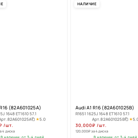
ИЕ
НАЛИЧИЕ
 R16 (82A601025A)
Audi A1 R16 (82A601025B)
5J 1648 ET1610 57.1
R1651 1625J 1648 ET1610 57.1
5.0
5.
Арт.
82A601025A
Арт.
82A601025B
₽
/шт.
30,000
₽
/шт.
а 4 диска
120,000
₽
за 4 диска
В наличии: от 3-4 дней
В наличии: от 3-4 дней