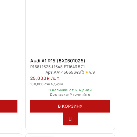
Audi A1 R15 (8X0601025)
R1681 1625J 1648 ET1643 57.1
4.9
Арт.
AA1-1566534S
25,000
₽
/шт.
100,000
₽
за 4 диска
В наличии: от 3-4 дней
Доставка: Уточняйте
В КОРЗИНУ