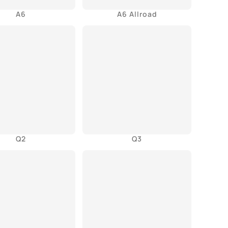
A6
A6 Allroad
Q2
Q3