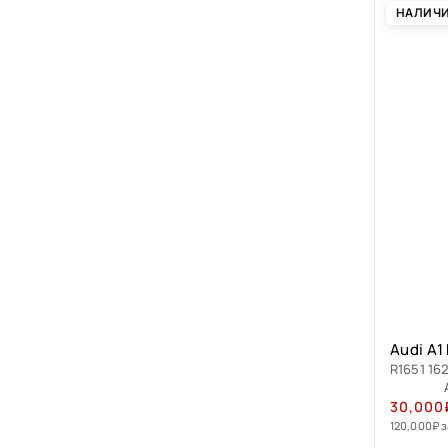
НАЛИЧ
Audi A1
R1651 162
30,000
120,000
₽
з