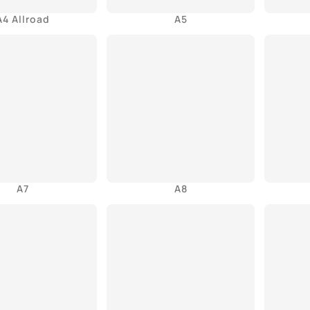
A4 Allroad
A5
A7
A8