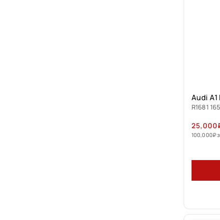
Audi A1
R1681 165
25,000
100,000
₽
з