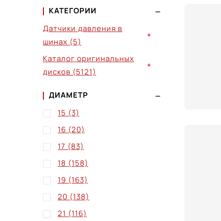
КАТЕГОРИИ
Датчики давления в
+
шинах
(5)
Каталог оригинальных
+
дисков
(5121)
ДИАМЕТР
15
(3)
16
(20)
17
(83)
18
(158)
19
(163)
20
(138)
21
(116)