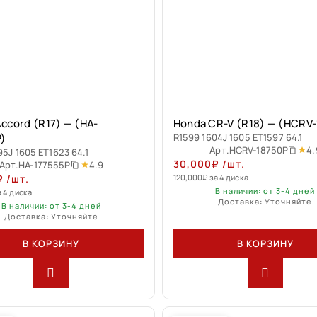
ccord (R17) — (HA-
Honda CR-V (R18) — (HCRV
P)
R1599 1604J 1605 ET1597 64.1
4.
Арт.
HCRV-18750P
95J 1605 ET1623 64.1
30,000
₽
/шт.
4.9
Арт.
HA-177555P
₽
/шт.
120,000
₽
за 4 диска
В наличии: от 3-4 дней
а 4 диска
Доставка: Уточняйте
В наличии: от 3-4 дней
Доставка: Уточняйте
В КОРЗИНУ
В КОРЗИНУ