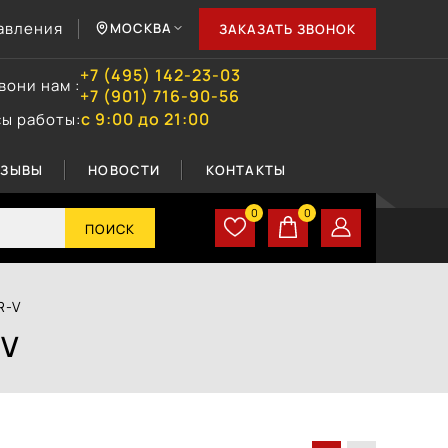
авления
МОСКВА
ЗАКАЗАТЬ ЗВОНОК
+7 (495) 142-23-03
вони нам :
+7 (901) 716-90-56
с 9:00 до 21:00
сы работы:
ТЗЫВЫ
НОВОСТИ
КОНТАКТЫ
0
0
ПОИСК
R-V
-V