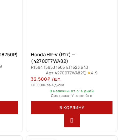
-18750P)
Honda HR-V (R17) —
(42700T7WA82)
9
R1594 1595J 1605 ET1623 64.1
4.9
Арт.
42700T7WA82
32,500
₽
/шт.
130,000
₽
за 4 диска
В наличии: от 3-4 дней
Доставка: Уточняйте
В КОРЗИНУ