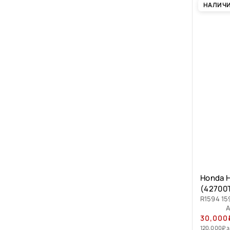
НАЛИЧ
Honda H
(42700
R1594 15
А
30,000
120,000
₽
з