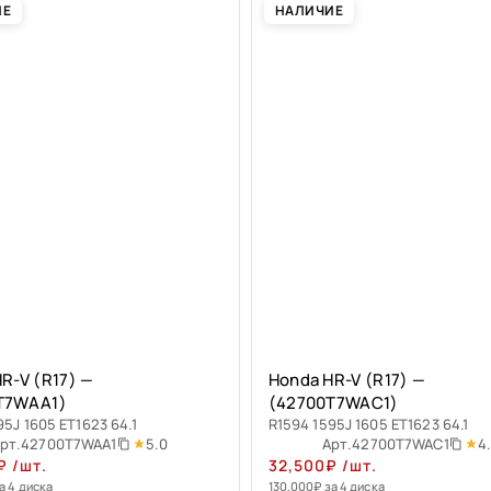
ИЕ
НАЛИЧИЕ
R-V (R17) —
Honda HR-V (R17) —
T7WAA1)
(42700T7WAC1)
95J 1605 ET1623 64.1
R1594 1595J 1605 ET1623 64.1
5.0
4
рт.
42700T7WAA1
Арт.
42700T7WAC1
₽
/шт.
32,500
₽
/шт.
а 4 диска
130,000
₽
за 4 диска