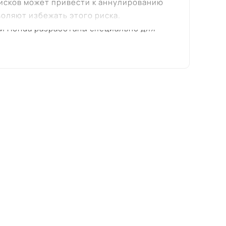
сков может привести к аннулированию
оляют избежать этого риска.
и Honda разработаны специально для
параметрам подвески, тормозной системы
ерный износ шин, а также защищает от
понентов подвески. Неправильно
ам.
 оригинальных дисков (вылет, ширина,
обеспечения оптимального баланса между
нальные диски могут ухудшить эти
ные диски Honda изготавливаются из
едших строгий контроль качества. Это
дениям. Качество неоригинальных дисков
ых дисков оптимизирован для
мики разгона.
 дисков Honda разработан с учетом