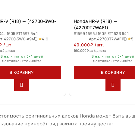
R-V (R18) — (42700-3W0-
Honda HR-V (R18) —
(42700T7WAF1)
04J 1605 ET1597 64.1
R1599 1595J 1605 ET1623 64.1
4.9
5
т.
42700-3W0-A94
Арт.
42700T7WAF1
₽
/шт.
40,000
₽
/шт.
а 4 диска
160,000
₽
за 4 диска
В наличии: от 3-4 дней
В наличии: от 3-4 дней
Доставка: Уточняйте
Доставка: Уточняйте
В КОРЗИНУ
В КОРЗИНУ
стоимость оригинальных дисков Honda может быть выш
ьзование принесёт ряд важных преимуществ: