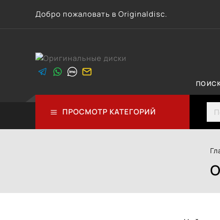
Перейти
Добро пожаловать в Originaldisc.
к
контенту
ПОИС
Sea
ПРОСМОТР КАТЕГОРИЙ
Гл
О