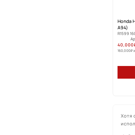
Honda H
A94)
R1599 16
Ар
40,000
160,000
₽
з
Хотя 
испол