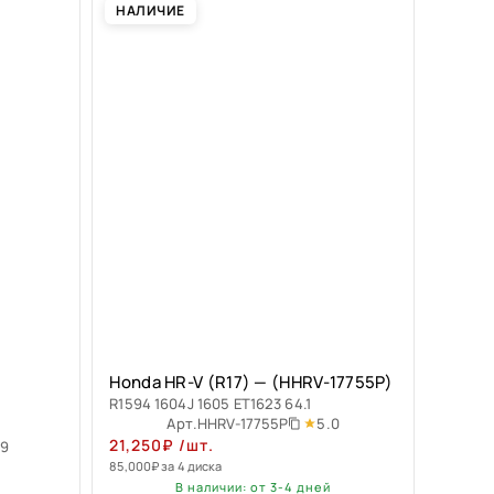
НАЛИЧИЕ
Honda HR-V (R17) — (HHRV-17755P)
R1594 1604J 1605 ET1623 64.1
5.0
Арт.
HHRV-17755P
21,250
₽
/шт.
.9
85,000
₽
за 4 диска
В наличии: от 3-4 дней