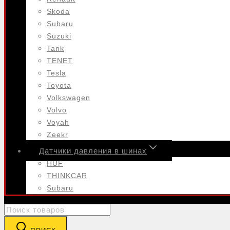
Skoda
Subaru
Suzuki
Tank
TENET
Tesla
Toyota
Volkswagen
Volvo
Voyah
Zeekr
Датчики давления в шинах
HUF
THINKCAR
Subaru
Search
for: