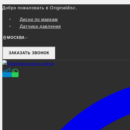
Перейти
Добро пожаловать в Originaldisc.
к
Диски по маркам
контенту
Датчики давления
МОСКВА
ЗАКАЗАТЬ ЗВОНОК