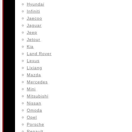
Hyundai
Infiniti
Jaecoo
Jaguar
Jeep
Jetour
Kia
Land Rover
Lexus
Lixiang
Mazda
Mercedes
Mini
Mitsubishi
Nissan
Omoda
Opel
Porsche
Renault