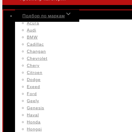
Подбор по маркам
Acura
Audi
BMW
Cadillac
Changan
Chevrolet
Chery
Citroen
Dodge
Exeed
Ford
Geely
Genesis
Haval
Honda
Hongqi