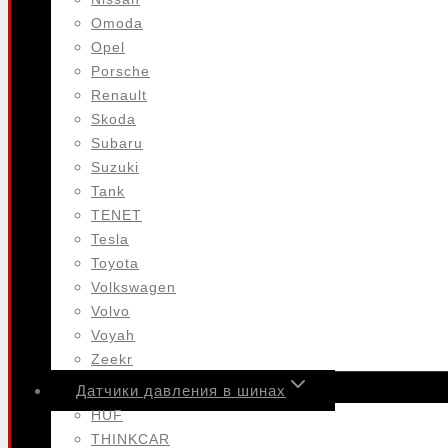
Omoda
Opel
Porsche
Renault
Skoda
Subaru
Suzuki
Tank
TENET
Tesla
Toyota
Volkswagen
Volvo
Voyah
Zeekr
Датчики давления в шинах
HUF
THINKCAR