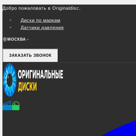
Перейти
Добро пожаловать в Originaldisc.
к
Диски по маркам
контенту
Датчики давления
МОСКВА
ЗАКАЗАТЬ ЗВОНОК