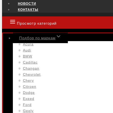
НОВОСТИ
КОНТАКТЫ
Просмотр категорий
Подбор по маркам
Acura
Audi
BMW
Cadillac
Changan
Chevrolet
Chery
Citroen
Dodge
Exeed
Ford
Geely