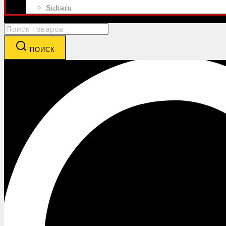
Subaru
Search
for:
ПОИСК