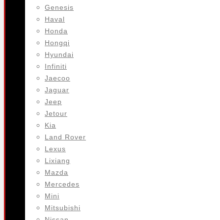
Genesis
Haval
Honda
Hongqi
Hyundai
Infiniti
Jaecoo
Jaguar
Jeep
Jetour
Kia
Land Rover
Lexus
Lixiang
Mazda
Mercedes
Mini
Mitsubishi
Nissan