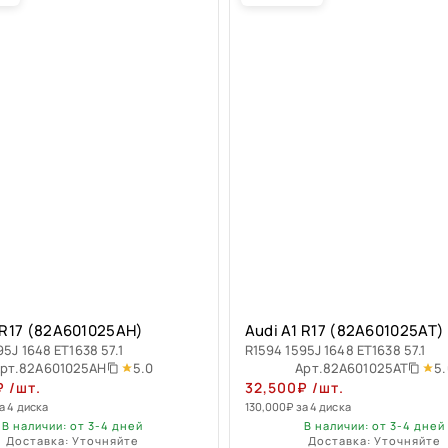
 R17 (82A601025AH)
Audi A1 R17 (82A601025AT)
95J 1648 ET1638 57.1
R1594 1595J 1648 ET1638 57.1
5.0
5.
рт.
82A601025AH
Арт.
82A601025AT
₽
/шт.
32,500
₽
/шт.
а 4 диска
130,000
₽
за 4 диска
В наличии: от 3-4 дней
В наличии: от 3-4 дней
Доставка: Уточняйте
Доставка: Уточняйте