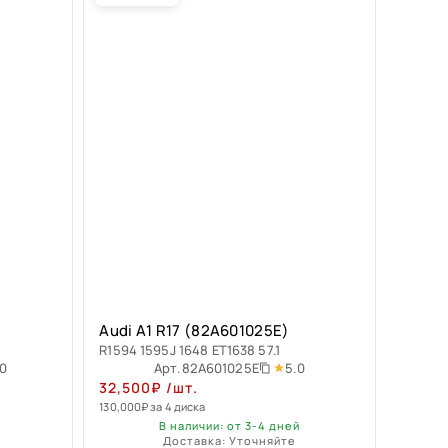
Audi A1 R17 (82A601025E)
R1594 1595J 1648 ET1638 57.1
0
5.0
Арт.
82A601025E
32,500
₽
/шт.
130,000
₽
за 4 диска
В наличии: от 3-4 дней
Доставка: Уточняйте