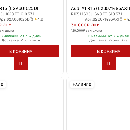
 R16 (82A601025D)
Audi A1 R16 (82B071496AX1
5J 1648 ET1610 57.1
R1651 1625J 1648 ET1610 57.1
4.9
4
Арт.
82A601025D
Арт.
82B071496AX1
₽
/шт.
30,000
₽
/шт.
а 4 диска
120,000
₽
за 4 диска
В наличии: от 3-4 дней
В наличии: от 3-4 дней
Доставка: Уточняйте
Доставка: Уточняйте
В КОРЗИНУ
В КОРЗИНУ
ИЕ
НАЛИЧИЕ