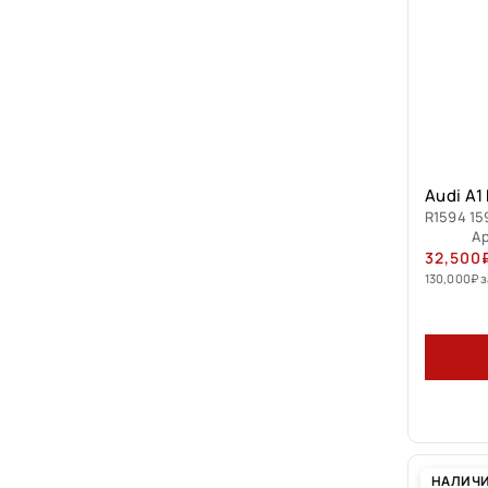
Audi A1
R1594 15
Ар
32,500
130,000
₽
з
НАЛИЧ