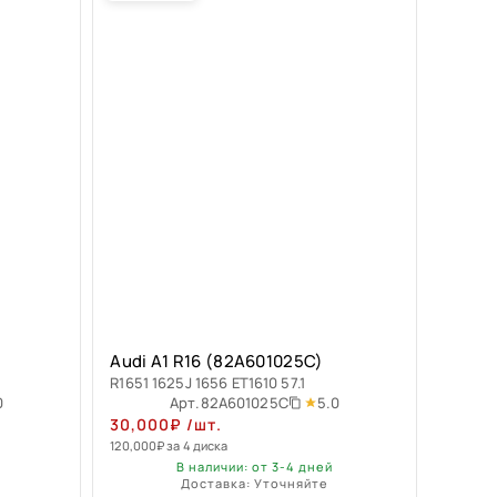
Audi A1 R16 (82A601025C)
R1651 1625J 1656 ET1610 57.1
0
5.0
Арт.
82A601025C
30,000
₽
/шт.
120,000
₽
за 4 диска
В наличии: от 3-4 дней
Доставка: Уточняйте