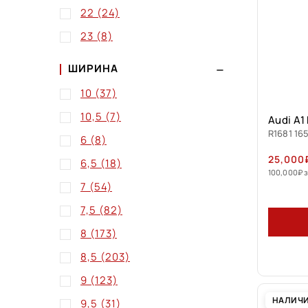
22
(24)
23
(8)
ШИРИНА
10
(37)
10,5
(7)
Audi A1
R1681 165
6
(8)
25,000
6,5
(18)
100,000
₽
з
7
(54)
7,5
(82)
8
(173)
8,5
(203)
9
(123)
НАЛИЧ
9,5
(31)