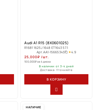
Audi A1 R15 (8X0601025)
R1681 1625J 1648 ET1643 57.1
4.9
Арт.
AA1-1566534S
25,000
₽
/шт.
100,000
₽
за 4 диска
В наличии: от 3-4 дней
Доставка: Уточняйте
В КОРЗИНУ
НАЛИЧИЕ