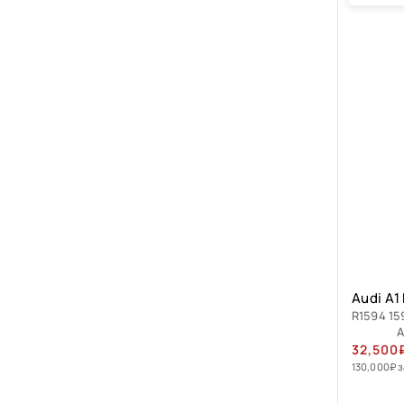
Audi A1
R1594 15
А
32,500
130,000
₽
з