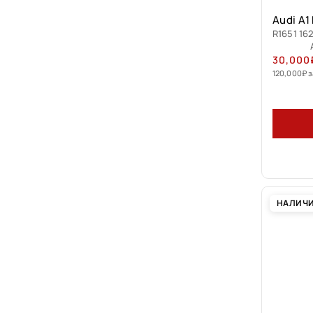
Audi A1
R1651 162
30,000
120,000
₽
з
НАЛИЧ