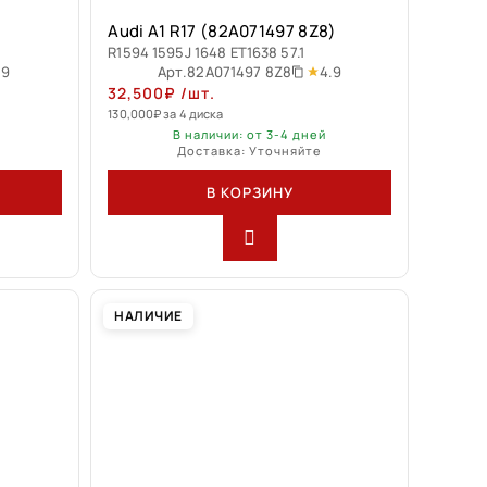
)
Audi A1 R17 (82A071497 8Z8)
R1594 1595J 1648 ET1638 57.1
.9
4.9
Арт.
82A071497 8Z8
32,500
₽
/шт.
130,000
₽
за 4 диска
В наличии: от 3-4 дней
Доставка: Уточняйте
В КОРЗИНУ
НАЛИЧИЕ