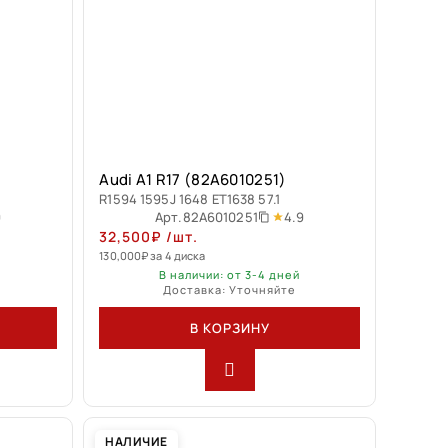
Audi A1 R17 (82A6010251)
R1594 1595J 1648 ET1638 57.1
9
4.9
Арт.
82A6010251
32,500
₽
/шт.
130,000
₽
за 4 диска
В наличии: от 3-4 дней
Доставка: Уточняйте
В КОРЗИНУ
НАЛИЧИЕ