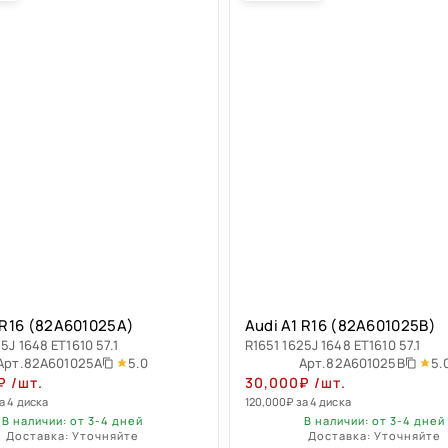
 R16 (82A601025A)
Audi A1 R16 (82A601025B)
5J 1648 ET1610 57.1
R1651 1625J 1648 ET1610 57.1
5.0
5.
Арт.
82A601025A
Арт.
82A601025B
₽
/шт.
30,000
₽
/шт.
а 4 диска
120,000
₽
за 4 диска
В наличии: от 3-4 дней
В наличии: от 3-4 дней
Доставка: Уточняйте
Доставка: Уточняйте