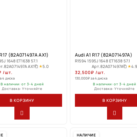
 R17 (82A071497A AX1)
Audi A1 R17 (82A071497A)
95J 1648 ET1638 57.1
R1594 1595J 1648 ET1638 57.1
5.0
4.
т.
82A071497A AX1
Арт.
82A071497A
₽
/шт.
32,500
₽
/шт.
а 4 диска
130,000
₽
за 4 диска
В наличии: от 3-4 дней
В наличии: от 3-4 дней
Доставка: Уточняйте
Доставка: Уточняйте
В КОРЗИНУ
В КОРЗИНУ
ИЕ
НАЛИЧИЕ