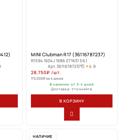
9412)
MINI Clubman R17 (36116787237)
R1594 1604J 1686 ET1631 56.1
0
4.9
Арт.
36116787237
28,750
₽
/шт.
115,000
₽
за 4 диска
В наличии: от 3-4 дней
Доставка: Уточняйте
В КОРЗИНУ
НАЛИЧИЕ