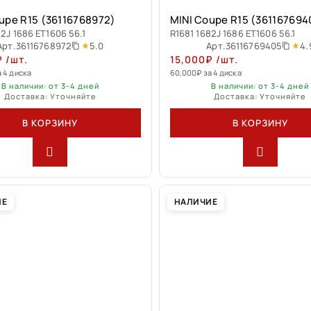
upe R15 (36116768972)
MINI Coupe R15 (361167694
82J 1686 ET1606 56.1
R1681 1682J 1686 ET1606 56.1
5.0
4.
Арт.
36116768972
Арт.
36116769405
₽
/шт.
15,000
₽
/шт.
а 4 диска
60,000
₽
за 4 диска
В наличии: от 3-4 дней
В наличии: от 3-4 дней
Доставка: Уточняйте
Доставка: Уточняйте
В КОРЗИНУ
В КОРЗИНУ
ИЕ
НАЛИЧИЕ