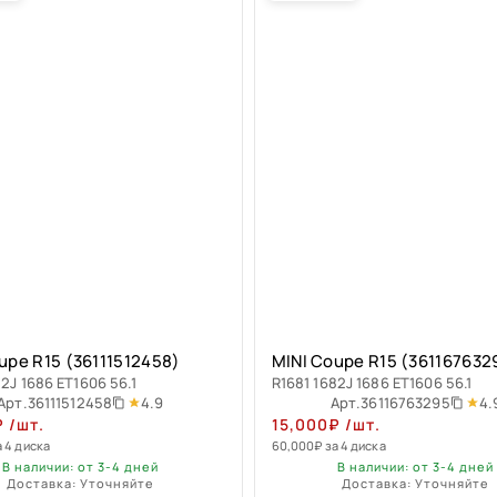
upe R15 (36111512458)
MINI Coupe R15 (361167632
82J 1686 ET1606 56.1
R1681 1682J 1686 ET1606 56.1
4.9
4.
Арт.
36111512458
Арт.
36116763295
₽
/шт.
15,000
₽
/шт.
а 4 диска
60,000
₽
за 4 диска
В наличии: от 3-4 дней
В наличии: от 3-4 дней
Доставка: Уточняйте
Доставка: Уточняйте