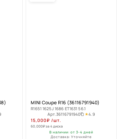
38)
MINI Coupe R16 (36116791940)
R1651 1625J 1686 ET1631 56.1
9
4.9
Арт.
36116791940
15,000
₽
/шт.
60,000
₽
за 4 диска
В наличии: от 3-4 дней
Доставка: Уточняйте