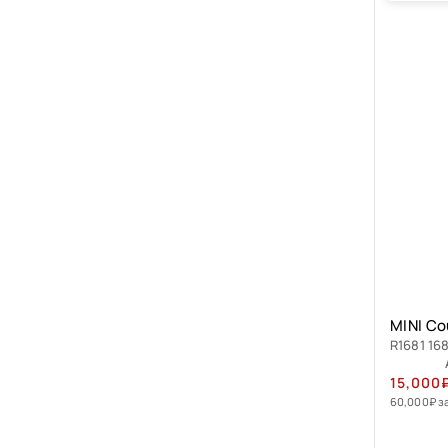
MINI Co
R1681 16
15,000
60,000
₽
з