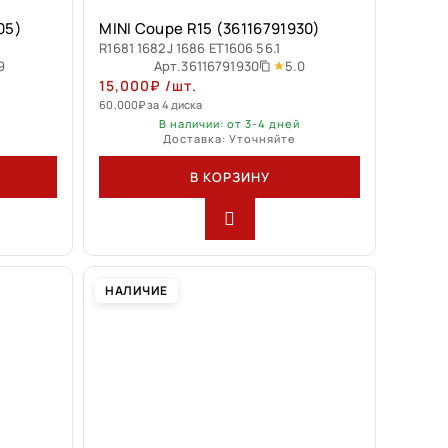
05)
MINI Coupe R15 (36116791930)
R1681 1682J 1686 ET1606 56.1
9
5.0
Арт.
36116791930
15,000
₽
/шт.
60,000
₽
за 4 диска
В наличии: от 3-4 дней
Доставка: Уточняйте
В КОРЗИНУ
НАЛИЧИЕ