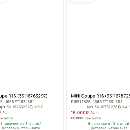
upe R16 (36116763297)
MINI Coupe R16 (361167872
5J 1686 ET1631 56.1
R1651 1625J 1686 ET1631 56.1
5.0
4.
Арт.
36116763297
Арт.
36116787238
₽
/шт.
15,000
₽
/шт.
а 4 диска
60,000
₽
за 4 диска
В наличии: от 3-4 дней
В наличии: от 3-4 дней
Доставка: Уточняйте
Доставка: Уточняйте