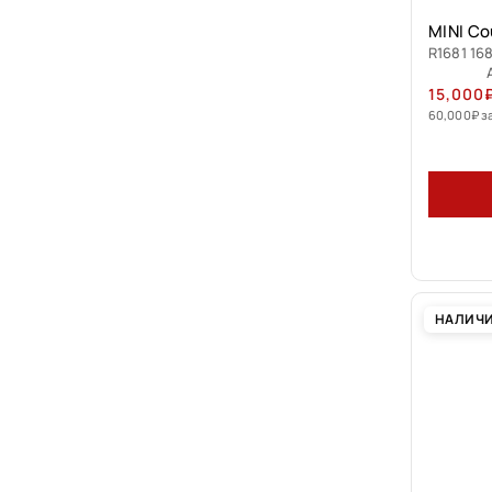
MINI Co
R1681 16
15,000
60,000
₽
з
НАЛИЧ