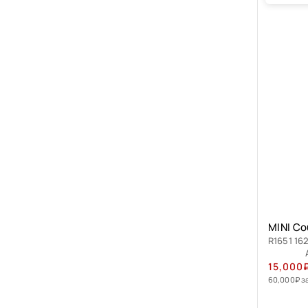
MINI Co
R1651 162
15,000
60,000
₽
з