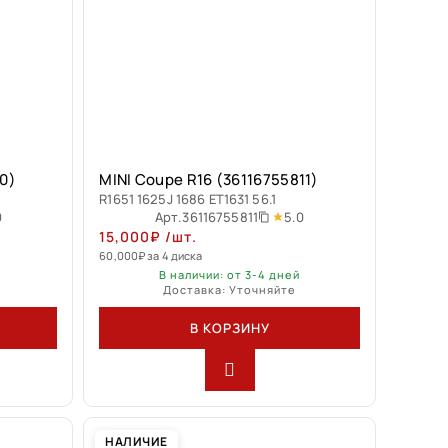
50)
MINI Coupe R16 (36116755811)
R1651 1625J 1686 ET1631 56.1
9
5.0
Арт.
36116755811
15,000
₽
/шт.
60,000
₽
за 4 диска
В наличии: от 3-4 дней
Доставка: Уточняйте
В КОРЗИНУ
НАЛИЧИЕ