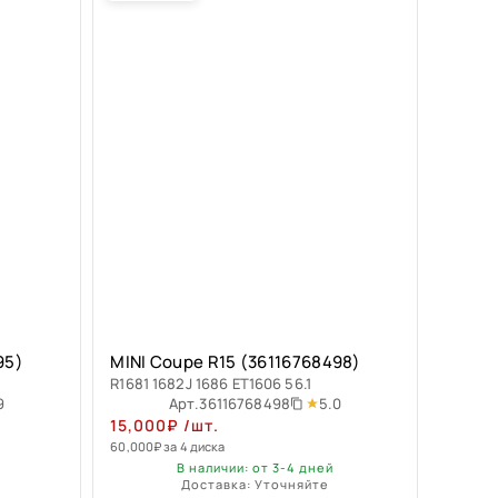
95)
MINI Coupe R15 (36116768498)
R1681 1682J 1686 ET1606 56.1
9
5.0
Арт.
36116768498
15,000
₽
/шт.
60,000
₽
за 4 диска
В наличии: от 3-4 дней
Доставка: Уточняйте