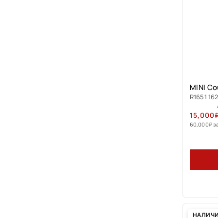
MINI Co
R1651 162
15,000
60,000
₽
з
НАЛИЧ