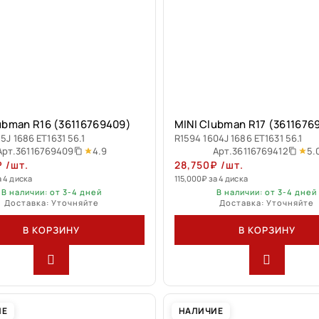
ubman R16 (36116769409)
MINI Clubman R17 (3611676
5J 1686 ET1631 56.1
R1594 1604J 1686 ET1631 56.1
4.9
5.
Арт.
36116769409
Арт.
36116769412
₽
/шт.
28,750
₽
/шт.
а 4 диска
115,000
₽
за 4 диска
В наличии: от 3-4 дней
В наличии: от 3-4 дней
Доставка: Уточняйте
Доставка: Уточняйте
В КОРЗИНУ
В КОРЗИНУ
ИЕ
НАЛИЧИЕ