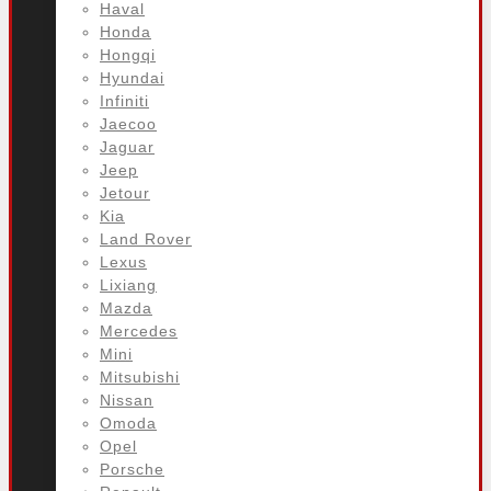
Haval
Honda
Hongqi
Hyundai
Infiniti
Jaecoo
Jaguar
Jeep
Jetour
Kia
Land Rover
Lexus
Lixiang
Mazda
Mercedes
Mini
Mitsubishi
Nissan
Omoda
Opel
Porsche