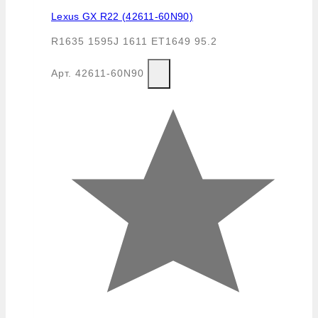
Lexus GX R22 (42611-60N90)
R1635 1595J 1611 ET1649 95.2
Арт.
42611-60N90