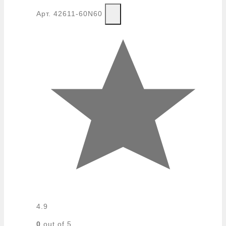
Арт.
42611-60N60
4.9
0
out of 5