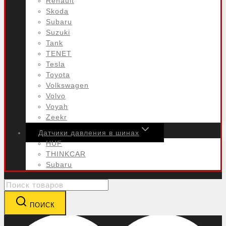
Renault
Skoda
Subaru
Suzuki
Tank
TENET
Tesla
Toyota
Volkswagen
Volvo
Voyah
Zeekr
Датчики давления в шинах
HUF
THINKCAR
Subaru
Search
for:
ПОИСК