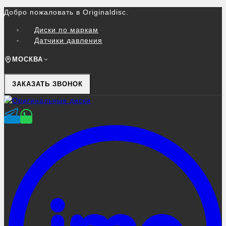
Перейти
Добро пожаловать в Originaldisc.
к
Диски по маркам
контенту
Датчики давления
МОСКВА
ЗАКАЗАТЬ ЗВОНОК