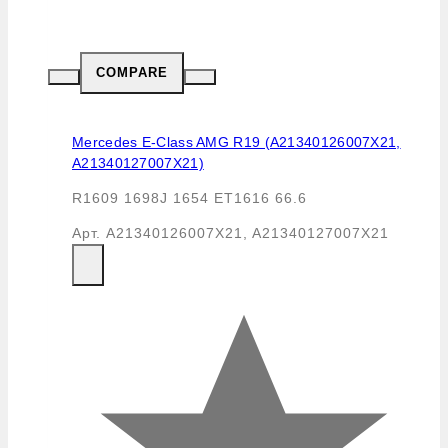
COMPARE
Mercedes E-Class AMG R19 (A21340126007X21,
A21340127007X21)
R1609 1698J 1654 ET1616 66.6
Арт.
A21340126007X21, A21340127007X21