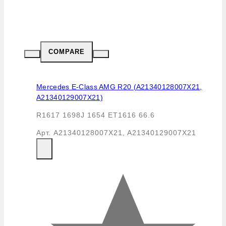
COMPARE
Mercedes E-Class AMG R20 (A21340128007X21,
A21340129007X21)
R1617 1698J 1654 ET1616 66.6
Арт.
A21340128007X21, A21340129007X21