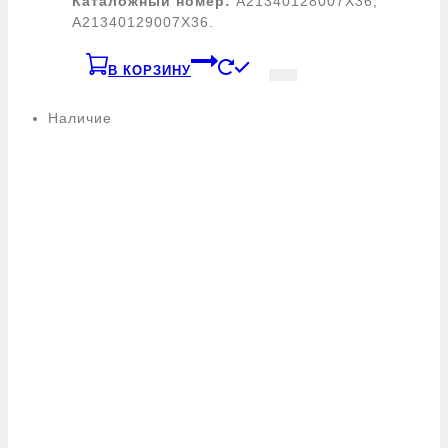
Каталожный номер:
A21340128007X36,
A21340129007X36.
В КОРЗИНУ
Наличие