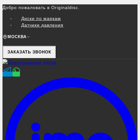
Перейти
Добро пожаловать в Originaldisc.
к
Диски по маркам
контенту
Датчики давления
МОСКВА
ЗАКАЗАТЬ ЗВОНОК