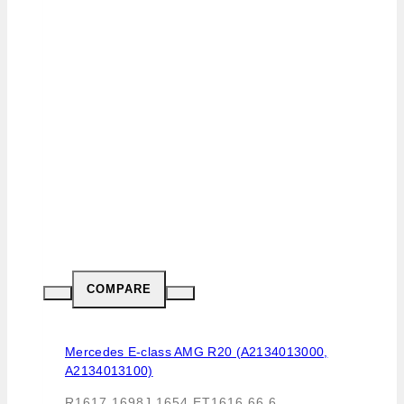
COMPARE
Mercedes E-class AMG R20 (A2134013000,
A2134013100)
R1617 1698J 1654 ET1616 66.6