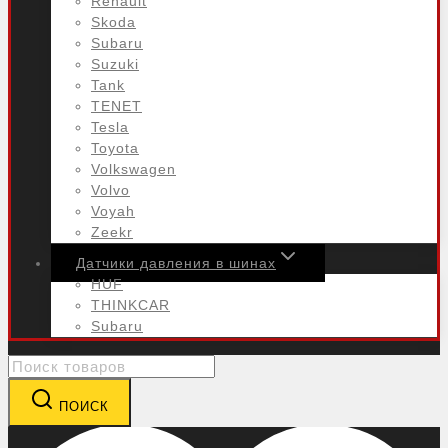
Renault
Skoda
Subaru
Suzuki
Tank
TENET
Tesla
Toyota
Volkswagen
Volvo
Voyah
Zeekr
Датчики давления в шинах
HUF
THINKCAR
Subaru
Search
for:
ПОИСК