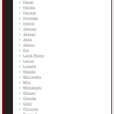
Haval
Honda
Hongqi
Hyundai
Infiniti
Jaecoo
Jaguar
Jeep
Jetour
Kia
Land Rover
Lexus
Lixiang
Mazda
Mercedes
Mini
Mitsubishi
Nissan
Omoda
Opel
Porsche