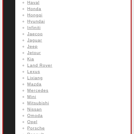
Haval
Honda
Hongqi
Hyundai
Infiniti
Jaecoo
Jaguar
Jeep
Jetour
Kia
Land Rover
Lexus
Lixiang
Mazda
Mercedes
Mini
Mitsubishi
Nissan
Omoda
Opel
Porsche