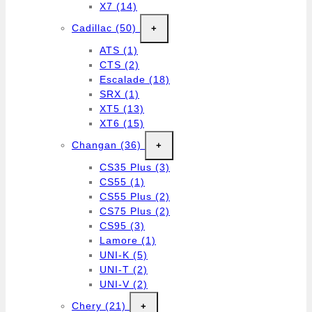
X7
(14)
Cadillac
(50)
+
ATS
(1)
CTS
(2)
Escalade
(18)
SRX
(1)
XT5
(13)
XT6
(15)
Changan
(36)
+
CS35 Plus
(3)
CS55
(1)
CS55 Plus
(2)
CS75 Plus
(2)
CS95
(3)
Lamore
(1)
UNI-K
(5)
UNI-T
(2)
UNI-V
(2)
Chery
(21)
+