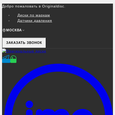
Перейти
Добро пожаловать в Originaldisc.
к
Диски по маркам
контенту
Датчики давления
МОСКВА
ЗАКАЗАТЬ ЗВОНОК