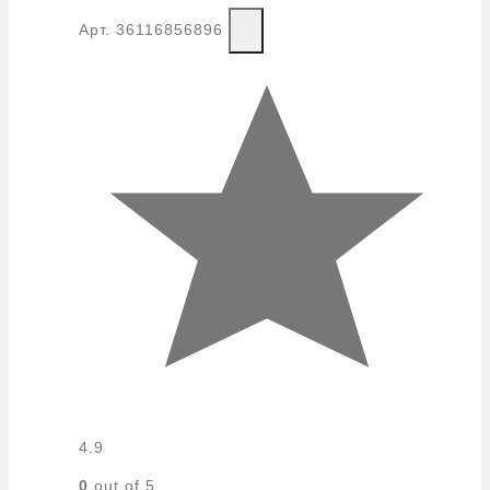
Арт.
36116856896
4.9
0
out of 5