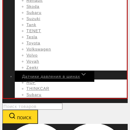
Renault
Skoda
Subaru
Suzuki
Tank
TENET
Tesla
Toyota
Volkswagen
Volvo
Voyah
Zeekr
Датчики давления в шинах
HUF
THINKCAR
Subaru
Search
for:
ПОИСК