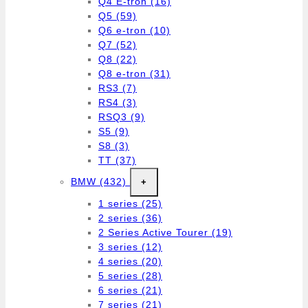
Q4 E-tron
(16)
Q5
(59)
Q6 e-tron
(10)
Q7
(52)
Q8
(22)
Q8 e-tron
(31)
RS3
(7)
RS4
(3)
RSQ3
(9)
S5
(9)
S8
(3)
TT
(37)
BMW
(432)
+
1 series
(25)
2 series
(36)
2 Series Active Tourer
(19)
3 series
(12)
4 series
(20)
5 series
(28)
6 series
(21)
7 series
(21)