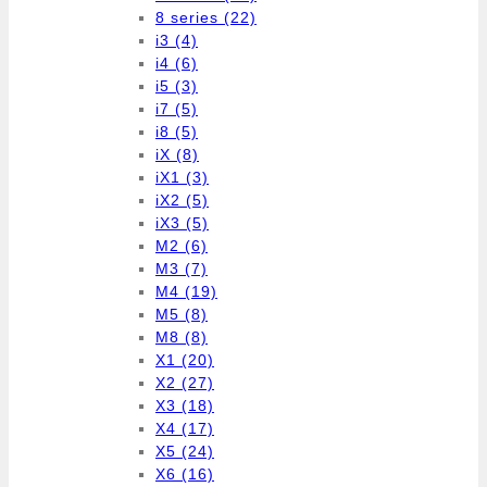
8 series
(22)
i3
(4)
i4
(6)
i5
(3)
i7
(5)
i8
(5)
iX
(8)
iX1
(3)
iX2
(5)
iX3
(5)
M2
(6)
M3
(7)
M4
(19)
M5
(8)
M8
(8)
X1
(20)
X2
(27)
X3
(18)
X4
(17)
X5
(24)
X6
(16)