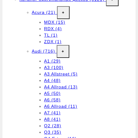
Acura
(21)
+
MDX
(15)
RDX
(4)
TL
(1)
ZDX
(1)
Audi
(716)
+
A1
(29)
A3
(100)
A3 Allstreet
(5)
A4
(48)
A4 Allroad
(13)
A5
(50)
A6
(58)
A6 Allroad
(11)
A7
(41)
A8
(41)
Q2
(28)
Q3
(35)