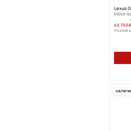
Lexus G
R1599 16
43,750
175,000
₽
з
НАЛИЧ