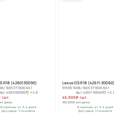
S R18 (4260130090)
Lexus GS R18 (42611-30D60
08J 1605 ET1606 60.1
R1599 1608J 1605 ET1606 60.1
4.9
5.
Арт.
4260130090
Арт.
42611-30D60
₽
/шт.
45,000
₽
/шт.
а 4 диска
180,000
₽
за 4 диска
В наличии: от 3-4 дней
В наличии: от 3-4 дней
Доставка: Уточняйте
Доставка: Уточняйте