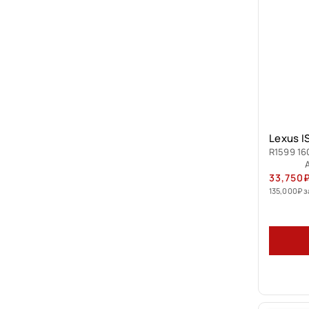
Lexus I
R1599 16
33,750
135,000
₽
з