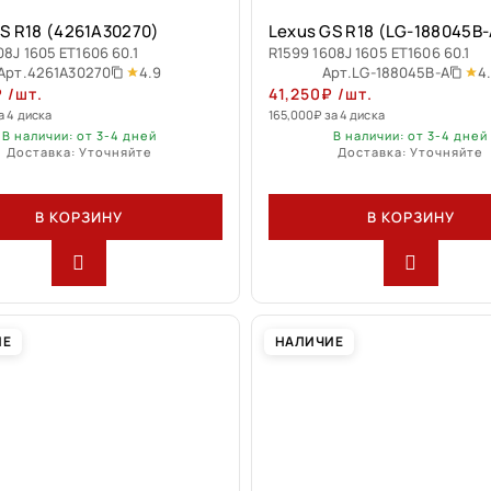
S R18 (4261A30270)
Lexus GS R18 (LG-188045B-
08J 1605 ET1606 60.1
R1599 1608J 1605 ET1606 60.1
4.9
4
Арт.
4261A30270
Арт.
LG-188045B-A
₽
/шт.
41,250
₽
/шт.
а 4 диска
165,000
₽
за 4 диска
В наличии: от 3-4 дней
В наличии: от 3-4 дней
Доставка: Уточняйте
Доставка: Уточняйте
В КОРЗИНУ
В КОРЗИНУ
ИЕ
НАЛИЧИЕ