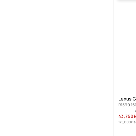
Lexus G
R1599 16
43,750
175,000
₽
з