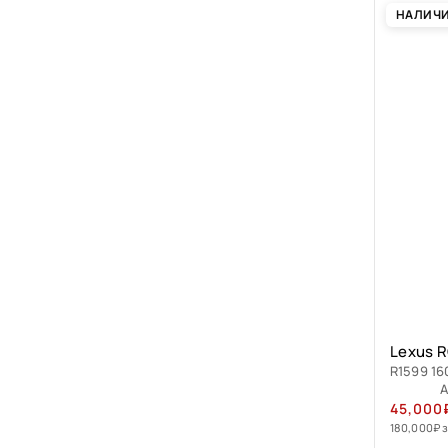
НАЛИЧ
Lexus R
R1599 16
А
45,000
180,000
₽
з