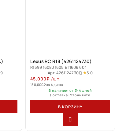
A)
Lexus RC R18 (4261124730)
R1599 1608J 1605 ET1606 60.1
.9
5.0
Арт.
4261124730
45,000
₽
/шт.
180,000
₽
за 4 диска
В наличии: от 3-4 дней
Доставка: Уточняйте
В КОРЗИНУ