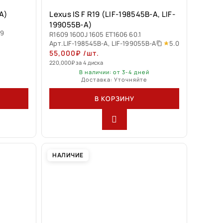
A)
Lexus IS F R19 (LIF-198545B-A, LIF-
199055B-A)
.9
R1609 1600J 1605 ET1606 60.1
5.0
Арт.
LIF-198545B-A, LIF-199055B-A
55,000
₽
/шт.
220,000
₽
за 4 диска
В наличии: от 3-4 дней
Доставка: Уточняйте
В КОРЗИНУ
НАЛИЧИЕ