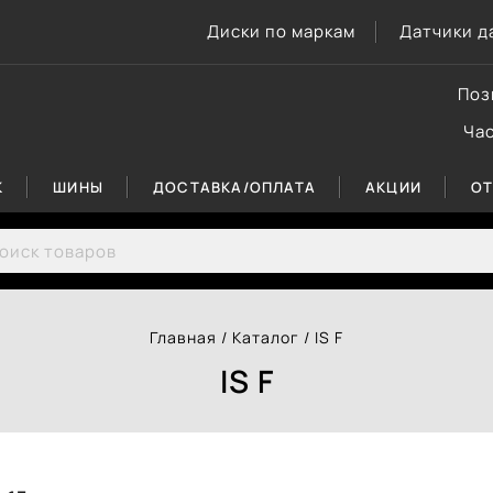
Диски по маркам
Датчики д
Поз
Ча
К
ШИНЫ
ДОСТАВКА/ОПЛАТА
АКЦИИ
О
rch for:
Главная
/
Каталог
/
IS F
IS F