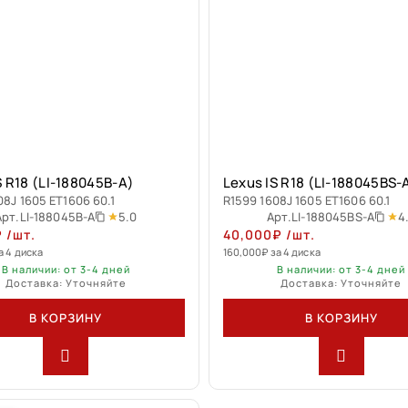
S R18 (LI-188045B-A)
Lexus IS R18 (LI-188045BS-
08J 1605 ET1606 60.1
R1599 1608J 1605 ET1606 60.1
5.0
4
Арт.
LI-188045B-A
Арт.
LI-188045BS-A
₽
/шт.
40,000
₽
/шт.
а 4 диска
160,000
₽
за 4 диска
В наличии: от 3-4 дней
В наличии: от 3-4 дней
Доставка: Уточняйте
Доставка: Уточняйте
В КОРЗИНУ
В КОРЗИНУ