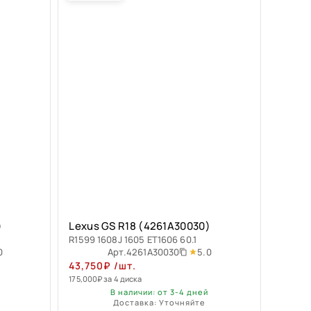
)
Lexus GS R18 (4261A30030)
R1599 1608J 1605 ET1606 60.1
0
5.0
Арт.
4261A30030
43,750
₽
/шт.
175,000
₽
за 4 диска
В наличии: от 3-4 дней
Доставка: Уточняйте