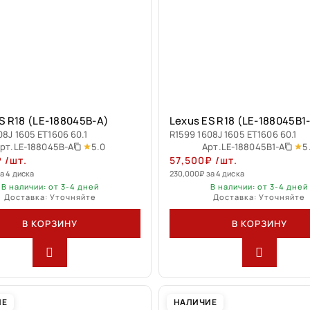
S R18 (LE-188045B-A)
Lexus ES R18 (LE-188045B1
08J 1605 ET1606 60.1
R1599 1608J 1605 ET1606 60.1
5.0
5
рт.
LE-188045B-A
Арт.
LE-188045B1-A
₽
/шт.
57,500
₽
/шт.
а 4 диска
230,000
₽
за 4 диска
В наличии: от 3-4 дней
В наличии: от 3-4 дней
Доставка: Уточняйте
Доставка: Уточняйте
В КОРЗИНУ
В КОРЗИНУ
ИЕ
НАЛИЧИЕ