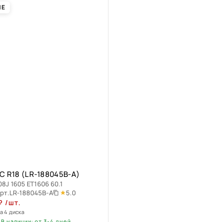
ИЕ
C R18 (LR-188045B-A)
08J 1605 ET1606 60.1
5.0
рт.
LR-188045B-A
₽
/шт.
а 4 диска
В наличии: от 3-4 дней