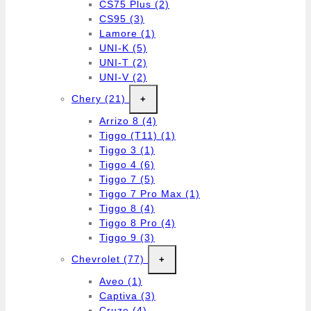
CS75 Plus
(2)
CS95
(3)
Lamore
(1)
UNI-K
(5)
UNI-T
(2)
UNI-V
(2)
Chery
(21)
+
Arrizo 8
(4)
Tiggo (T11)
(1)
Tiggo 3
(1)
Tiggo 4
(6)
Tiggo 7
(5)
Tiggo 7 Pro Max
(1)
Tiggo 8
(4)
Tiggo 8 Pro
(4)
Tiggo 9
(3)
Chevrolet
(77)
+
Aveo
(1)
Captiva
(3)
Cruze
(4)