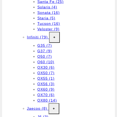
Santa Fe
(25)
Solaris
(4)
Sonata
(16)
Staria
(5)
Tucson
(16)
Veloster
(9)
Infiniti
(79)
+
G35
(7)
G37
(9)
Q50
(7)
Q60
(10)
QX30
(6)
QX50
(7)
QX55
(1)
QX56
(3)
QX60
(9)
QX70
(6)
QX80
(14)
Jaecoo
(8)
+
J6
(3)