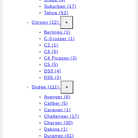
Suburban
(17)
Tahoe
(52)
Citroen
(22)
+
Berlingo
(1)
C-Crosser
(1)
C2
(1)
C4
(5)
C4 Picasso
(3)
C5
(5)
DS3
(4)
DS5
(2)
Dodge
(111)
+
Avenger
(6)
Caliber
(5)
Caravan
(1)
Challenger
(17)
Charger
(30)
Dakota
(1)
Durango
(41)