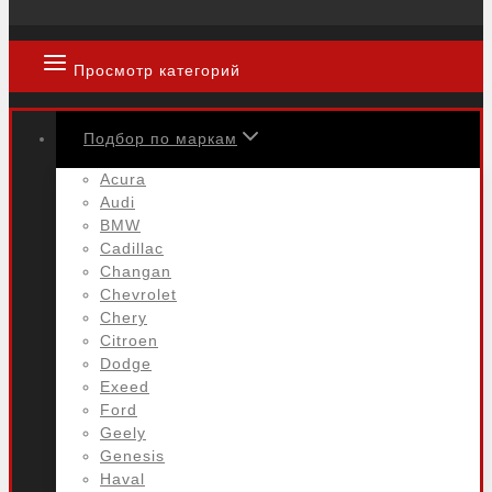
Просмотр категорий
Подбор по маркам
Acura
Audi
BMW
Cadillac
Changan
Chevrolet
Chery
Citroen
Dodge
Exeed
Ford
Geely
Genesis
Haval