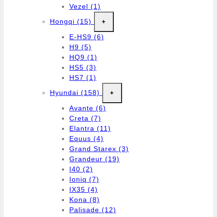
Vezel
(1)
Hongqi
(15)
+
E-HS9
(6)
H9
(5)
HQ9
(1)
HS5
(3)
HS7
(1)
Hyundai
(158)
+
Avante
(6)
Creta
(7)
Elantra
(11)
Equus
(4)
Grand Starex
(3)
Grandeur
(19)
I40
(2)
Ioniq
(7)
IX35
(4)
Kona
(8)
Palisade
(12)