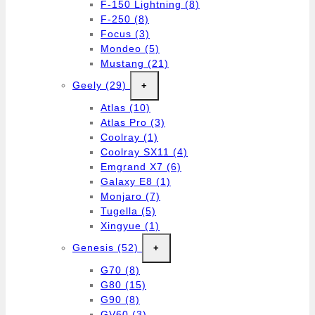
F-150 Lightning
(8)
F-250
(8)
Focus
(3)
Mondeo
(5)
Mustang
(21)
Geely
(29)
+
Atlas
(10)
Atlas Pro
(3)
Coolray
(1)
Coolray SX11
(4)
Emgrand X7
(6)
Galaxy E8
(1)
Monjaro
(7)
Tugella
(5)
Xingyue
(1)
Genesis
(52)
+
G70
(8)
G80
(15)
G90
(8)
GV60
(3)