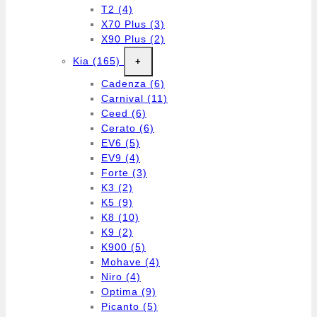
T2
(4)
X70 Plus
(3)
X90 Plus
(2)
Kia
(165)
+
Cadenza
(6)
Carnival
(11)
Ceed
(6)
Cerato
(6)
EV6
(5)
EV9
(4)
Forte
(3)
K3
(2)
K5
(9)
K8
(10)
K9
(2)
K900
(5)
Mohave
(4)
Niro
(4)
Optima
(9)
Picanto
(5)