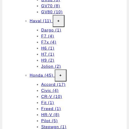
GV70
(8)
GV80
(10)
Haval
(11)
+
Dargo
(1)
F7
(4)
F7x
(4)
H6
(1)
H7
(1)
H9
(2)
Jolion
(2)
Honda
(45)
+
Accord
(17)
Civic
(4)
CR-V
(10)
Fit
(1)
Freed
(1)
HR-V
(8)
Pilot
(5)
Stepwgn
(1)