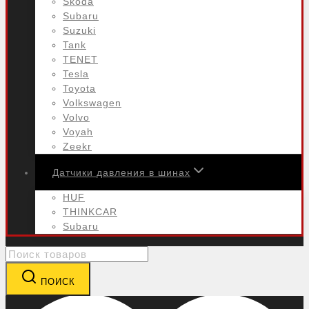
Skoda
Subaru
Suzuki
Tank
TENET
Tesla
Toyota
Volkswagen
Volvo
Voyah
Zeekr
Датчики давления в шинах
HUF
THINKCAR
Subaru
Search
for:
ПОИСК