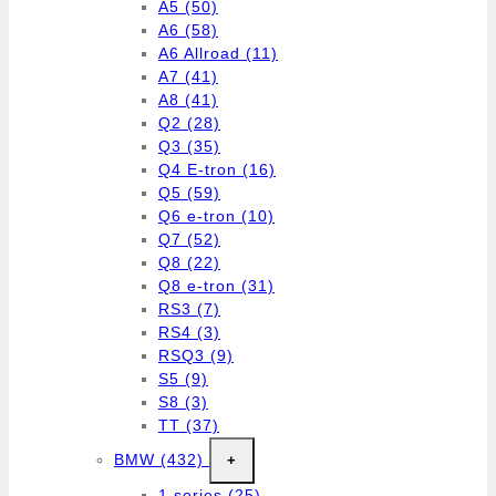
A5
(50)
A6
(58)
A6 Allroad
(11)
A7
(41)
A8
(41)
Q2
(28)
Q3
(35)
Q4 E-tron
(16)
Q5
(59)
Q6 e-tron
(10)
Q7
(52)
Q8
(22)
Q8 e-tron
(31)
RS3
(7)
RS4
(3)
RSQ3
(9)
S5
(9)
S8
(3)
TT
(37)
BMW
(432)
+
1 series
(25)