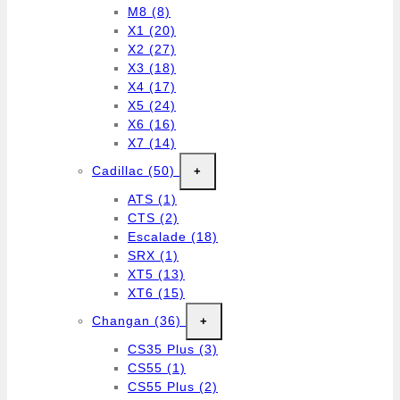
M8
(8)
X1
(20)
X2
(27)
X3
(18)
X4
(17)
X5
(24)
X6
(16)
X7
(14)
Cadillac
(50)
+
ATS
(1)
CTS
(2)
Escalade
(18)
SRX
(1)
XT5
(13)
XT6
(15)
Changan
(36)
+
CS35 Plus
(3)
CS55
(1)
CS55 Plus
(2)