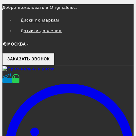
Перейти
Добро пожаловать в Originaldisc.
к
контенту
Диски по маркам
Датчики давления
МОСКВА
ЗАКАЗАТЬ ЗВОНОК