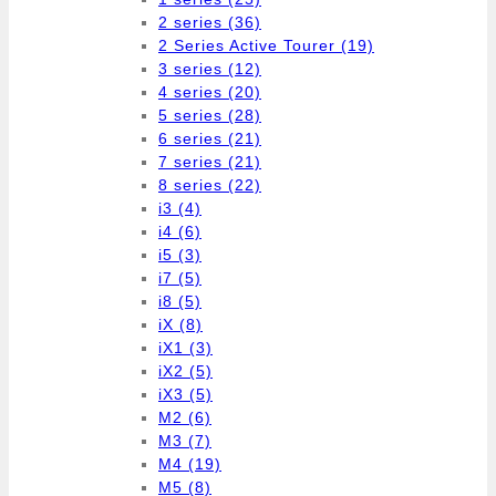
2 series
(36)
2 Series Active Tourer
(19)
3 series
(12)
4 series
(20)
5 series
(28)
6 series
(21)
7 series
(21)
8 series
(22)
i3
(4)
i4
(6)
i5
(3)
i7
(5)
i8
(5)
iX
(8)
iX1
(3)
iX2
(5)
iX3
(5)
M2
(6)
M3
(7)
M4
(19)
M5
(8)