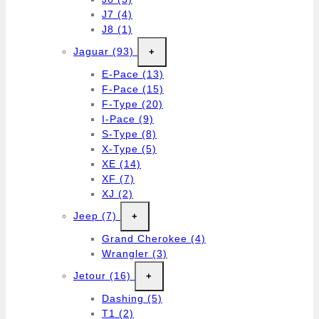
J7
(4)
J8
(1)
Jaguar
(93)
+
E-Pace
(13)
F-Pace
(15)
F-Type
(20)
I-Pace
(9)
S-Type
(8)
X-Type
(5)
XE
(14)
XF
(7)
XJ
(2)
Jeep
(7)
+
Grand Cherokee
(4)
Wrangler
(3)
Jetour
(16)
+
Dashing
(5)
T1
(2)