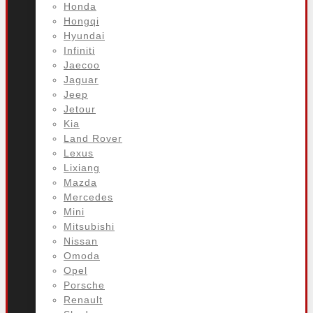
Honda
Hongqi
Hyundai
Infiniti
Jaecoo
Jaguar
Jeep
Jetour
Kia
Land Rover
Lexus
Lixiang
Mazda
Mercedes
Mini
Mitsubishi
Nissan
Omoda
Opel
Porsche
Renault