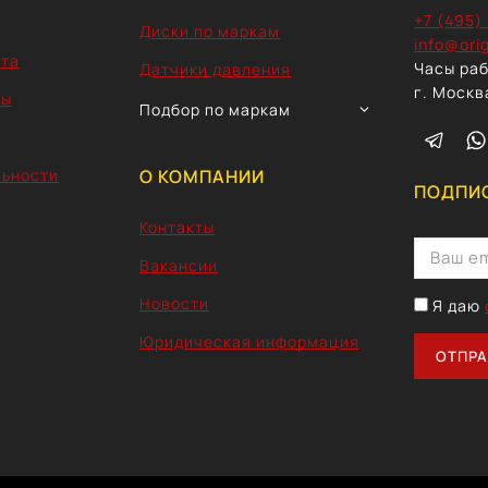
+7 (495)
Диски по маркам
info@orig
ата
Часы раб
Датчики давления
г. Москв
ты
TOGGLE
Подбор по маркам
CHILD
MENU
льности
О КОМПАНИИ
ПОДПИС
Контакты
Вакансии
Новости
Я даю
Юридическая информация