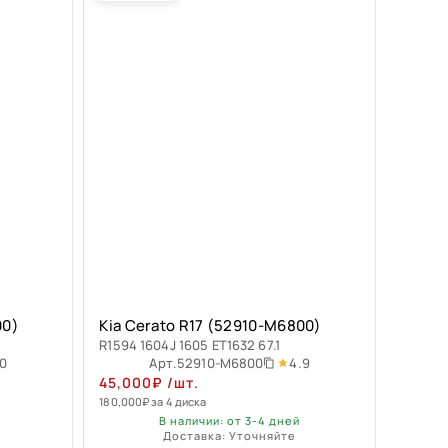
00)
Kia Cerato R17 (52910-M6800)
R1594 1604J 1605 ET1632 67.1
.0
4.9
Арт.
52910-M6800
45,000
₽
/шт.
180,000
₽
за 4 диска
В наличии: от 3-4 дней
Доставка: Уточняйте