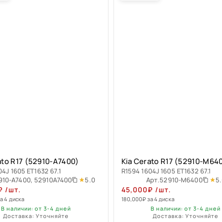
ato R17 (52910-A7400)
Kia Cerato R17 (52910-M64
04J 1605 ET1632 67.1
R1594 1604J 1605 ET1632 67.1
5.0
5
910-A7400, 52910A7400
Арт.
52910-M6400
₽
/шт.
45,000
₽
/шт.
а 4 диска
180,000
₽
за 4 диска
В наличии: от 3-4 дней
В наличии: от 3-4 дней
Доставка: Уточняйте
Доставка: Уточняйте