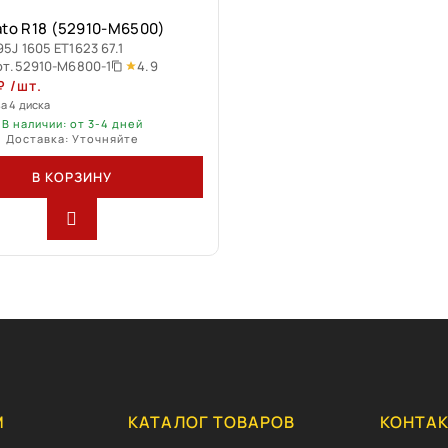
ato R18 (52910-M6500)
95J 1605 ET1623 67.1
4.9
рт.
52910-M6800-1
₽
/шт.
за 4 диска
В наличии: от 3-4 дней
Доставка: Уточняйте
В КОРЗИНУ
М
КАТАЛОГ ТОВАРОВ
КОНТА