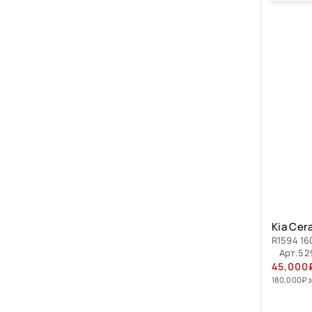
Kia Cer
R1594 16
Арт.
52
45,000
180,000
₽
з