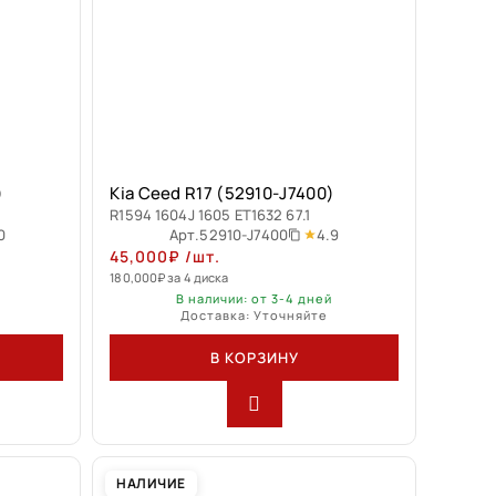
)
Kia Ceed R17 (52910-J7400)
R1594 1604J 1605 ET1632 67.1
0
4.9
Арт.
52910-J7400
45,000
₽
/шт.
180,000
₽
за 4 диска
В наличии: от 3-4 дней
Доставка: Уточняйте
В КОРЗИНУ
НАЛИЧИЕ