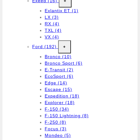
Exeed
(16)
+
Exlantix ET
(1)
LX
(3)
RX
(4)
TXL
(4)
VX
(4)
Ford
(192)
+
Bronco
(10)
Bronco Sport
(6)
E-Transit
(2)
EcoSport
(6)
Edge
(14)
Escape
(15)
Expedition
(18)
Explorer
(18)
F-150
(34)
F-150 Lightning
(8)
F-250
(8)
Focus
(3)
Mondeo
(5)