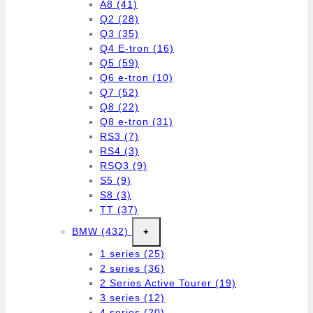
A8
(41)
Q2
(28)
Q3
(35)
Q4 E-tron
(16)
Q5
(59)
Q6 e-tron
(10)
Q7
(52)
Q8
(22)
Q8 e-tron
(31)
RS3
(7)
RS4
(3)
RSQ3
(9)
S5
(9)
S8
(3)
TT
(37)
BMW
(432)
+
1 series
(25)
2 series
(36)
2 Series Active Tourer
(19)
3 series
(12)
4 series
(20)