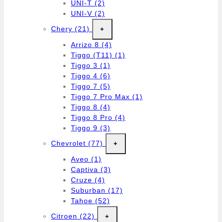
UNI-T
(2)
UNI-V
(2)
Chery
(21)
+
Arrizo 8
(4)
Tiggo (T11)
(1)
Tiggo 3
(1)
Tiggo 4
(6)
Tiggo 7
(5)
Tiggo 7 Pro Max
(1)
Tiggo 8
(4)
Tiggo 8 Pro
(4)
Tiggo 9
(3)
Chevrolet
(77)
+
Aveo
(1)
Captiva
(3)
Cruze
(4)
Suburban
(17)
Tahoe
(52)
Citroen
(22)
+