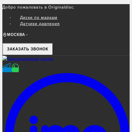
Перейти
Добро пожаловать в Originaldisc.
к
Диски по маркам
контенту
Датчики давления
МОСКВА
ЗАКАЗАТЬ ЗВОНОК