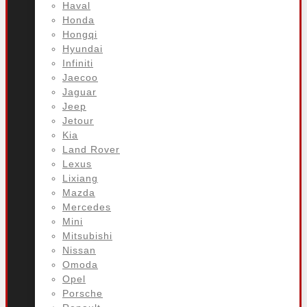
Haval
Honda
Hongqi
Hyundai
Infiniti
Jaecoo
Jaguar
Jeep
Jetour
Kia
Land Rover
Lexus
Lixiang
Mazda
Mercedes
Mini
Mitsubishi
Nissan
Omoda
Opel
Porsche