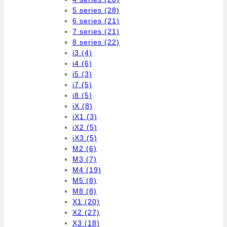
5 series
(28)
6 series
(21)
7 series
(21)
8 series
(22)
i3
(4)
i4
(6)
i5
(3)
i7
(5)
i8
(5)
iX
(8)
iX1
(3)
iX2
(5)
iX3
(5)
M2
(6)
M3
(7)
M4
(19)
M5
(8)
M8
(8)
X1
(20)
X2
(27)
X3
(18)