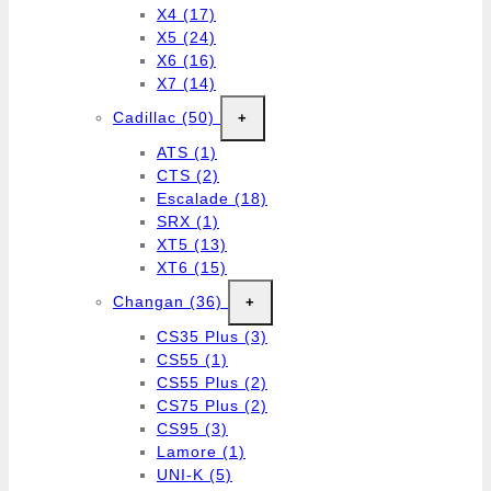
X4
(17)
X5
(24)
X6
(16)
X7
(14)
Cadillac
(50)
+
ATS
(1)
CTS
(2)
Escalade
(18)
SRX
(1)
XT5
(13)
XT6
(15)
Changan
(36)
+
CS35 Plus
(3)
CS55
(1)
CS55 Plus
(2)
CS75 Plus
(2)
CS95
(3)
Lamore
(1)
UNI-K
(5)