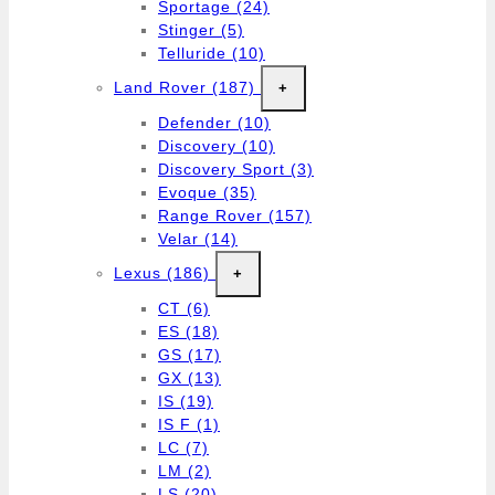
Sportage
(24)
Stinger
(5)
Telluride
(10)
Land Rover
(187)
+
Defender
(10)
Discovery
(10)
Discovery Sport
(3)
Evoque
(35)
Range Rover
(157)
Velar
(14)
Lexus
(186)
+
CT
(6)
ES
(18)
GS
(17)
GX
(13)
IS
(19)
IS F
(1)
LC
(7)
LM
(2)
LS
(20)