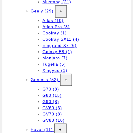
Mustang
(21)
Geely
(29)
+
Atlas
(10)
Atlas Pro
(3)
Coolray
(1)
Coolray SX11
(4)
Emgrand X7
(6)
Galaxy E8
(1)
Monjaro
(7)
Tugella
(5)
Xingyue
(1)
Genesis
(52)
+
G70
(8)
G80
(15)
G90
(8)
GV60
(3)
GV70
(8)
GV80
(10)
Haval
(11)
+