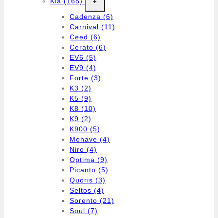
Kia
(165)
+
Cadenza
(6)
Carnival
(11)
Ceed
(6)
Cerato
(6)
EV6
(5)
EV9
(4)
Forte
(3)
K3
(2)
K5
(9)
K8
(10)
K9
(2)
K900
(5)
Mohave
(4)
Niro
(4)
Optima
(9)
Picanto
(5)
Quoris
(3)
Seltos
(4)
Sorento
(21)
Soul
(7)