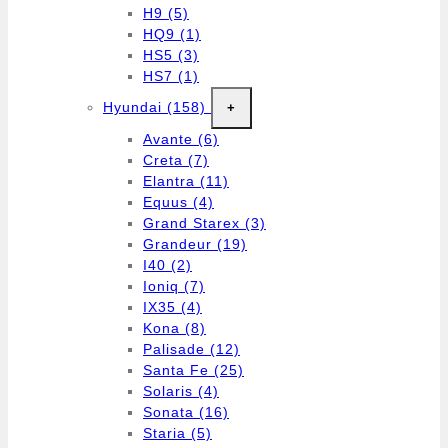
H9
(5)
HQ9
(1)
HS5
(3)
HS7
(1)
Hyundai
(158)
+
Avante
(6)
Creta
(7)
Elantra
(11)
Equus
(4)
Grand Starex
(3)
Grandeur
(19)
I40
(2)
Ioniq
(7)
IX35
(4)
Kona
(8)
Palisade
(12)
Santa Fe
(25)
Solaris
(4)
Sonata
(16)
Staria
(5)