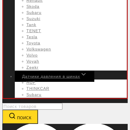
Renault
Skoda
Subaru
Suzuki
Tank
TENET
Tesla
Toyota
Volkswagen
Volvo
Voyah
Zeekr
Датчики давления в шинах
HUF
THINKCAR
Subaru
Search
for:
ПОИСК