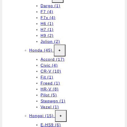
Dargo
(1)
F7
(4)
F7x
(4)
H6
(1)
H7
(1)
H9
(2)
Jolion
(2)
Honda
(45)
+
Accord
(17)
Civic
(4)
CR-V
(10)
Fit
(1)
Freed
(1)
HR-V
(8)
Pilot
(5)
Stepwgn
(1)
Vezel
(1)
Hongqi
(15)
+
E-HS9
(6)