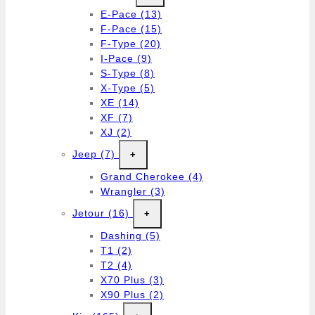
E-Pace
(13)
F-Pace
(15)
F-Type
(20)
I-Pace
(9)
S-Type
(8)
X-Type
(5)
XE
(14)
XF
(7)
XJ
(2)
Jeep
(7)
+
Grand Cherokee
(4)
Wrangler
(3)
Jetour
(16)
+
Dashing
(5)
T1
(2)
T2
(4)
X70 Plus
(3)
X90 Plus
(2)