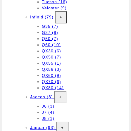
Tucson
(16)
Veloster
(9)
Infiniti
(79)
+
G35
(7)
G37
(9)
Q50
(7)
Q60
(10)
QX30
(6)
QX50
(7)
QX55
(1)
QX56
(3)
QX60
(9)
QX70
(6)
QX80
(14)
Jaecoo
(8)
+
J6
(3)
J7
(4)
J8
(1)
Jaguar
(93)
+