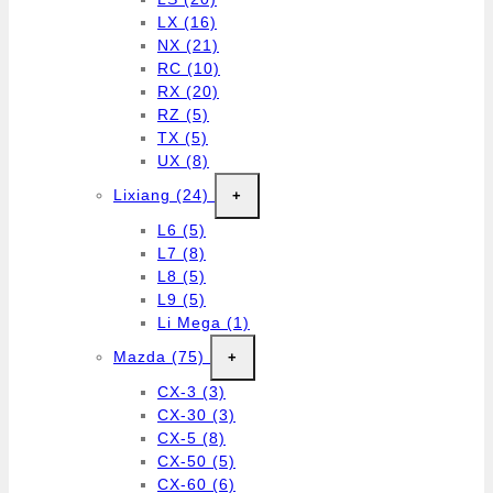
LX
(16)
NX
(21)
RC
(10)
RX
(20)
RZ
(5)
TX
(5)
UX
(8)
Lixiang
(24)
+
L6
(5)
L7
(8)
L8
(5)
L9
(5)
Li Mega
(1)
Mazda
(75)
+
CX-3
(3)
CX-30
(3)
CX-5
(8)
CX-50
(5)
CX-60
(6)