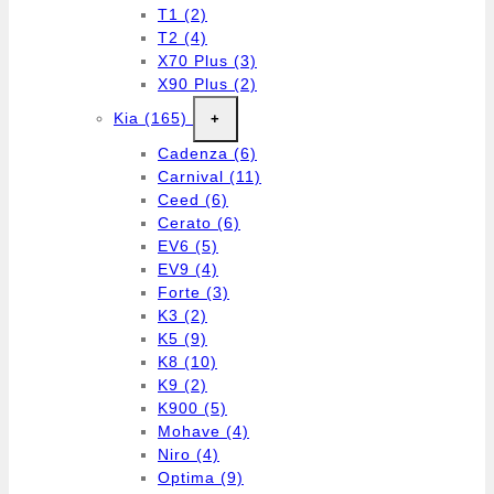
T1
(2)
T2
(4)
X70 Plus
(3)
X90 Plus
(2)
Kia
(165)
+
Cadenza
(6)
Carnival
(11)
Ceed
(6)
Cerato
(6)
EV6
(5)
EV9
(4)
Forte
(3)
K3
(2)
K5
(9)
K8
(10)
K9
(2)
K900
(5)
Mohave
(4)
Niro
(4)
Optima
(9)