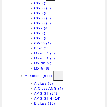
CX-3
(3)
CX-30
(3)
CX-5
(8)
CX-50
(5)
CX-60
(6)
CX-7
(4)
CX-8
(5)
CX-9
(8)
CX-90
(4)
EZ-6
(1)
Mazda 3
(8)
Mazda 6
(8)
MX-30
(4)
MX-5
(8)
Mercedes
(644)
+
A-class
(8)
A-Class AMG
(4)
AMG GT
(34)
AMG GT 4
(14)
B-class
(10)