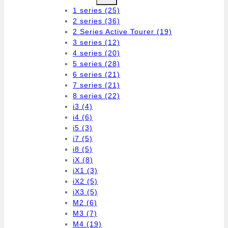
1 series
(25)
2 series
(36)
2 Series Active Tourer
(19)
3 series
(12)
4 series
(20)
5 series
(28)
6 series
(21)
7 series
(21)
8 series
(22)
i3
(4)
i4
(6)
i5
(3)
i7
(5)
i8
(5)
iX
(8)
iX1
(3)
iX2
(5)
iX3
(5)
M2
(6)
M3
(7)
M4
(19)