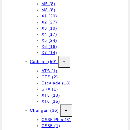
M5
(8)
M8
(8)
X1
(20)
X2
(27)
X3
(18)
X4
(17)
X5
(24)
X6
(16)
X7
(14)
Cadillac
(50)
+
ATS
(1)
CTS
(2)
Escalade
(18)
SRX
(1)
XT5
(13)
XT6
(15)
Changan
(36)
+
CS35 Plus
(3)
CS55
(1)