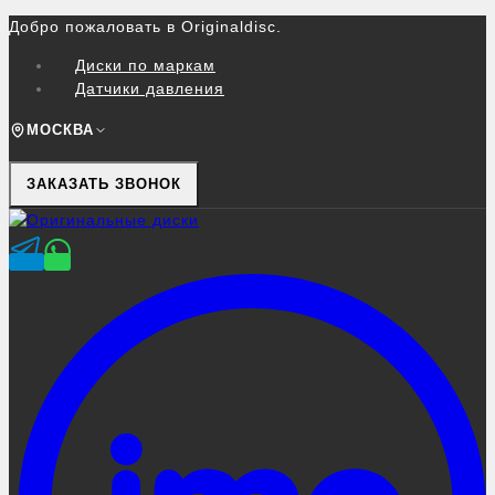
Перейти
Добро пожаловать в Originaldisc.
к
Диски по маркам
контенту
Датчики давления
МОСКВА
ЗАКАЗАТЬ ЗВОНОК