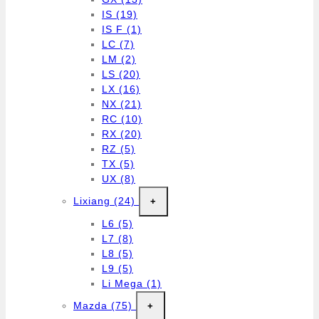
IS
(19)
IS F
(1)
LC
(7)
LM
(2)
LS
(20)
LX
(16)
NX
(21)
RC
(10)
RX
(20)
RZ
(5)
TX
(5)
UX
(8)
Lixiang
(24)
+
L6
(5)
L7
(8)
L8
(5)
L9
(5)
Li Mega
(1)
Mazda
(75)
+