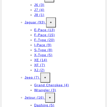
J6
(3)
J7
(4)
J8
(1)
Jaguar
(93)
+
E-Pace
(13)
F-Pace
(15)
F-Type
(20)
I-Pace
(9)
S-Type
(8)
X-Type
(5)
XE
(14)
XF
(7)
XJ
(2)
Jeep
(7)
+
Grand Cherokee
(4)
Wrangler
(3)
Jetour
(16)
+
Dashing
(5)