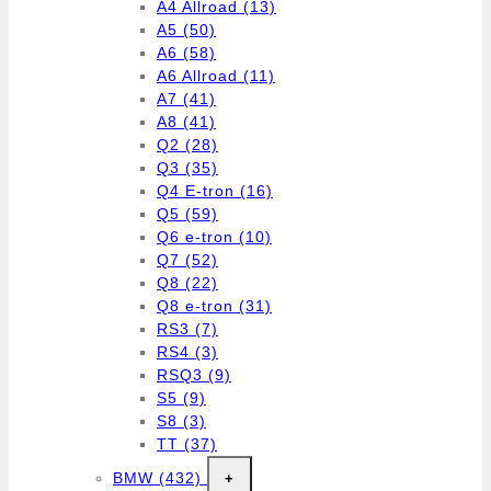
A4 Allroad
(13)
A5
(50)
A6
(58)
A6 Allroad
(11)
A7
(41)
A8
(41)
Q2
(28)
Q3
(35)
Q4 E-tron
(16)
Q5
(59)
Q6 e-tron
(10)
Q7
(52)
Q8
(22)
Q8 e-tron
(31)
RS3
(7)
RS4
(3)
RSQ3
(9)
S5
(9)
S8
(3)
TT
(37)
BMW
(432)
+