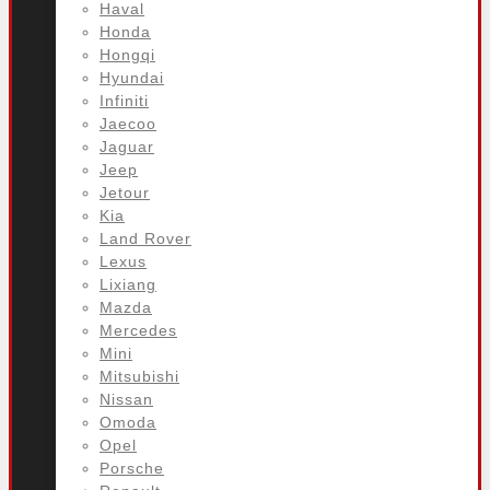
Haval
Honda
Hongqi
Hyundai
Infiniti
Jaecoo
Jaguar
Jeep
Jetour
Kia
Land Rover
Lexus
Lixiang
Mazda
Mercedes
Mini
Mitsubishi
Nissan
Omoda
Opel
Porsche