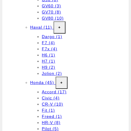
GV60
(3)
GV70
(8)
GV80
(10)
Haval
(11)
+
Dargo
(1)
F7
(4)
F7x
(4)
H6
(1)
H7
(1)
H9
(2)
Jolion
(2)
Honda
(45)
+
Accord
(17)
Civic
(4)
CR-V
(10)
Fit
(1)
Freed
(1)
HR-V
(8)
Pilot
(5)