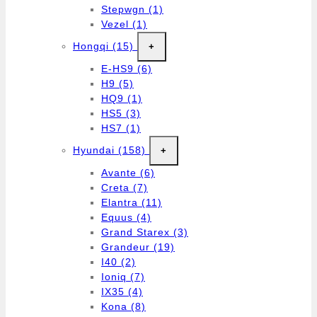
Stepwgn
(1)
Vezel
(1)
Hongqi
(15)
+
E-HS9
(6)
H9
(5)
HQ9
(1)
HS5
(3)
HS7
(1)
Hyundai
(158)
+
Avante
(6)
Creta
(7)
Elantra
(11)
Equus
(4)
Grand Starex
(3)
Grandeur
(19)
I40
(2)
Ioniq
(7)
IX35
(4)
Kona
(8)