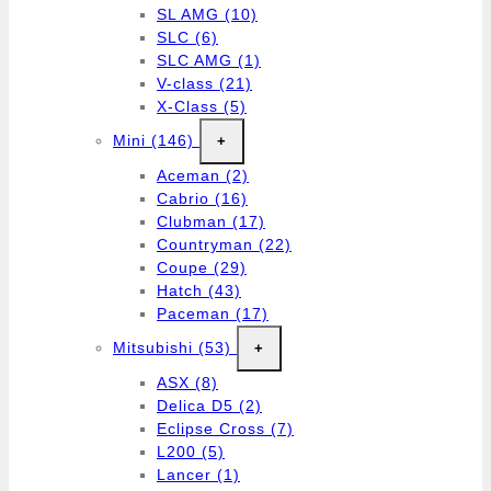
SL AMG
(10)
SLC
(6)
SLC AMG
(1)
V-class
(21)
X-Class
(5)
Mini
(146)
+
Aceman
(2)
Cabrio
(16)
Clubman
(17)
Countryman
(22)
Coupe
(29)
Hatch
(43)
Paceman
(17)
Mitsubishi
(53)
+
ASX
(8)
Delica D5
(2)
Eclipse Cross
(7)
L200
(5)
Lancer
(1)