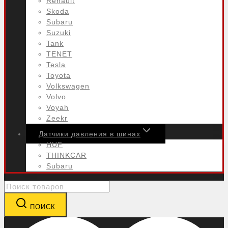
Renault
Skoda
Subaru
Suzuki
Tank
TENET
Tesla
Toyota
Volkswagen
Volvo
Voyah
Zeekr
Датчики давления в шинах
HUF
THINKCAR
Subaru
Search
for:
ПОИСК