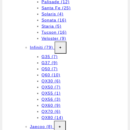
Palisade
(12)
Santa Fe
(25)
Solaris
(4)
Sonata
(16)
Staria
(5)
Tucson
(16)
Veloster
(9)
Infiniti
(79)
+
G35
(7)
G37
(9)
Q50
(7)
Q60
(10)
QX30
(6)
QX50
(7)
QX55
(1)
QX56
(3)
QX60
(9)
QX70
(6)
QX80
(14)
Jaecoo
(8)
+