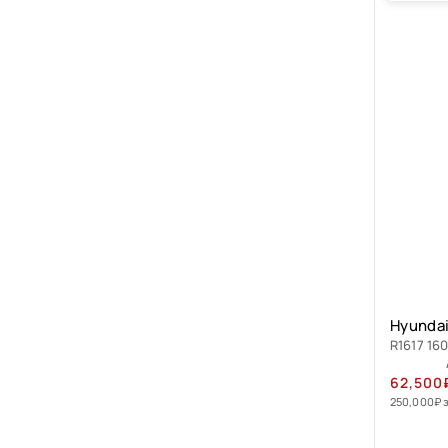
Hyundai
R1617 160
62,500
250,000
₽