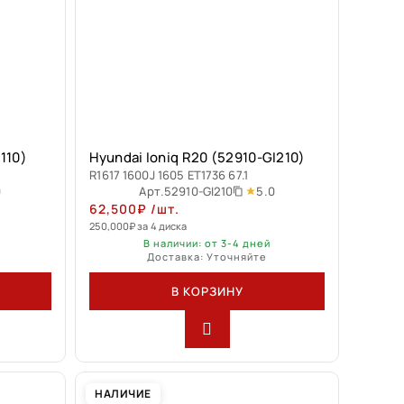
110)
Hyundai Ioniq R20 (52910-GI210)
R1617 1600J 1605 ET1736 67.1
0
5.0
Арт.
52910-GI210
62,500
₽
/шт.
250,000
₽
за 4 диска
В наличии: от 3-4 дней
Доставка: Уточняйте
В КОРЗИНУ
НАЛИЧИЕ