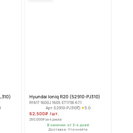
L310)
Hyundai Ioniq R20 (52910-PJ310)
R1617 1600J 1605 ET1736 67.1
0
5.0
Арт.
52910-PJ310
62,500
₽
/шт.
250,000
₽
за 4 диска
В наличии: от 3-4 дней
Доставка: Уточняйте