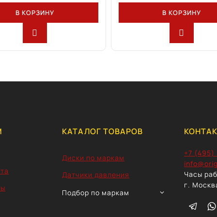
В КОРЗИНУ
В КОРЗИНУ
М
КАТАЛОГ ТОВАРОВ
КОНТА
+7 (495)
Диски по маркам
info@orig
ата
Часы раб
Датчики давления
г. Москв
ты
TOGGLE
Подбор по маркам
CHILD
MENU