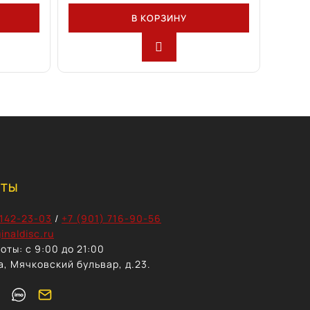
В КОРЗИНУ
КТЫ
 142-23-03
/
+7 (901) 716-90-56
inaldisc.ru
оты: с 9:00 до 21:00
а, Мячковский бульвар, д.23.