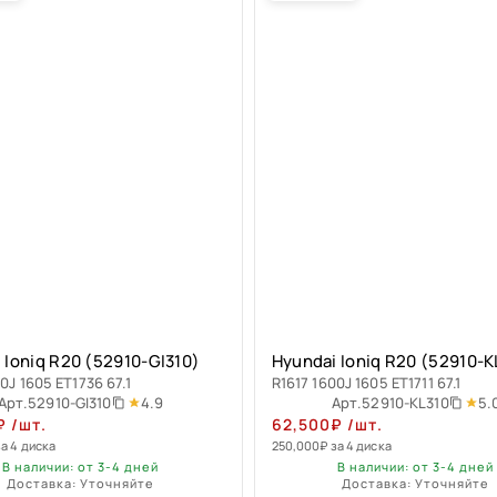
 Ioniq R20 (52910-GI310)
Hyundai Ioniq R20 (52910-K
0J 1605 ET1736 67.1
R1617 1600J 1605 ET1711 67.1
4.9
5.
Арт.
52910-GI310
Арт.
52910-KL310
₽
/шт.
62,500
₽
/шт.
за 4 диска
250,000
₽
за 4 диска
В наличии: от 3-4 дней
В наличии: от 3-4 дней
Доставка: Уточняйте
Доставка: Уточняйте