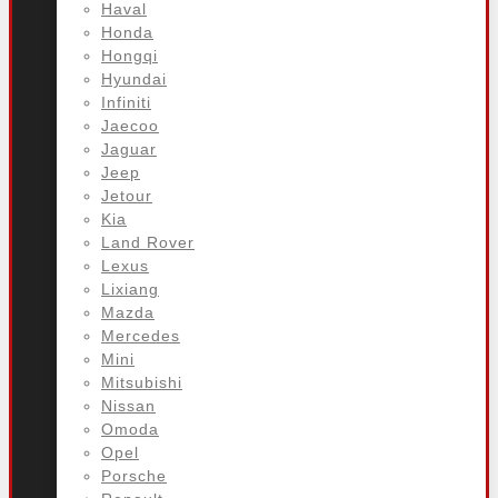
Haval
Honda
Hongqi
Hyundai
Infiniti
Jaecoo
Jaguar
Jeep
Jetour
Kia
Land Rover
Lexus
Lixiang
Mazda
Mercedes
Mini
Mitsubishi
Nissan
Omoda
Opel
Porsche