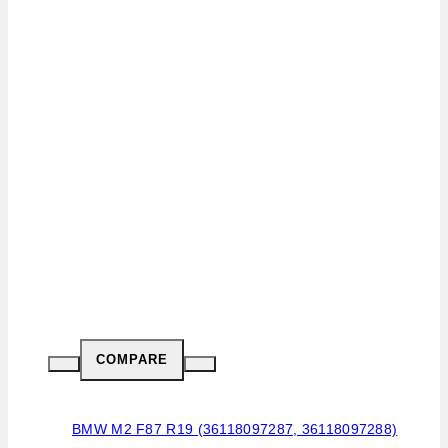
COMPARE
BMW M2 F87 R19 (36118097287, 36118097288)