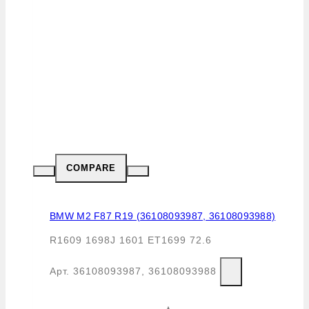
COMPARE
BMW M2 F87 R19 (36108093987, 36108093988)
R1609 1698J 1601 ET1699 72.6
Арт.
36108093987, 36108093988