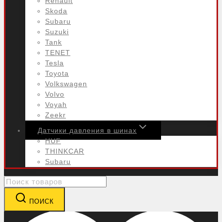
Renault
Skoda
Subaru
Suzuki
Tank
TENET
Tesla
Toyota
Volkswagen
Volvo
Voyah
Zeekr
Датчики давления в шинах
HUF
THINKCAR
Subaru
Search
for:
ПОИСК