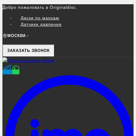
Перейти
Добро пожаловать в Originaldisc.
к
Диски по маркам
контенту
Датчики давления
МОСКВА
ЗАКАЗАТЬ ЗВОНОК