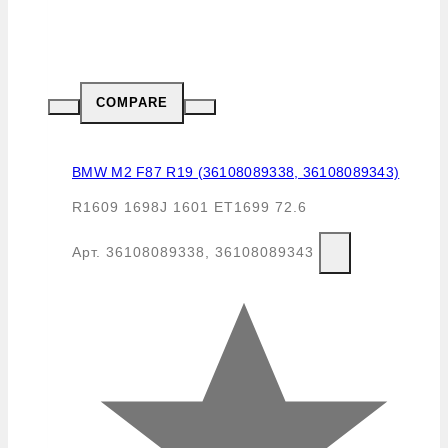
COMPARE
BMW M2 F87 R19 (36108089338, 36108089343)
R1609 1698J 1601 ET1699 72.6
Арт.
36108089338, 36108089343