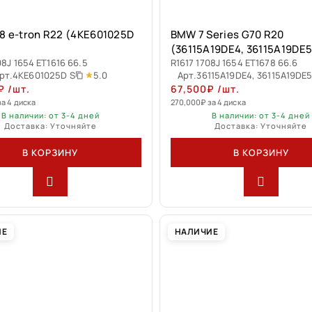
8 e-tron R22 (4KE601025D
BMW 7 Series G70 R20
(36115A19DE4, 36115A19DE5
08J 1654 ET1616 66.5
R1617 1708J 1654 ET1678 66.6
5.0
рт.
4KE601025D S
Арт.
36115A19DE4, 36115A19DE
₽
/шт.
67,500
₽
/шт.
за 4 диска
270,000
₽
за 4 диска
В наличии: от 3-4 дней
В наличии: от 3-4 дней
Доставка: Уточняйте
Доставка: Уточняйте
В КОРЗИНУ
В КОРЗИНУ
ИЕ
НАЛИЧИЕ