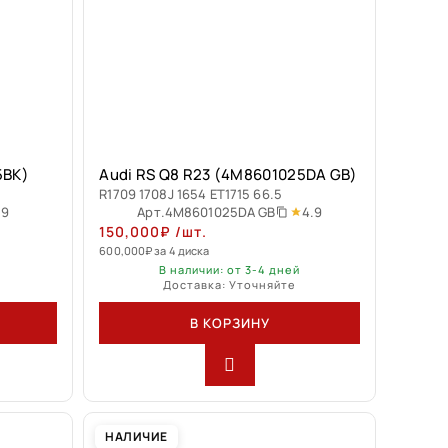
5BK)
Audi RS Q8 R23 (4M8601025DA GB)
R1709 1708J 1654 ET1715 66.5
.9
4.9
Арт.
4M8601025DA GB
150,000
₽
/шт.
600,000
₽
за 4 диска
В наличии: от 3-4 дней
Доставка: Уточняйте
В КОРЗИНУ
НАЛИЧИЕ