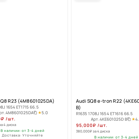
S Q8 R23 (4M8601025DA)
Audi SQ8 e-tron R22 (4KE6
08J 1654 ET1715 66.5
B)
5.0
рт.
4M8601025DA
R1635 1708J 1654 ET1616 66.5
0
₽
/шт.
4
Арт.
4KE601025D B
за 4 диска
95,000
₽
/шт.
В наличии: от 3-4 дней
380,000
₽
за 4 диска
Доставка: Уточняйте
В наличии: от 3-4 дней