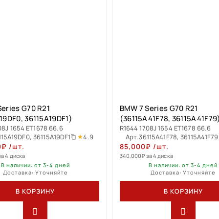
eries G70 R21
BMW 7 Series G70 R21
19DF0, 36115A19DF1)
(36115A41F78, 36115A41F79
08J 1654 ET1678 66.6
R1644 1708J 1654 ET1678 66.6
4.9
115A19DF0, 36115A19DF1
Арт.
36115A41F78, 36115A41F79
0
₽
/шт.
85,000
₽
/шт.
за 4 диска
340,000
₽
за 4 диска
В наличии: от 3-4 дней
В наличии: от 3-4 дней
Доставка: Уточняйте
Доставка: Уточняйте
В КОРЗИНУ
В КОРЗИНУ