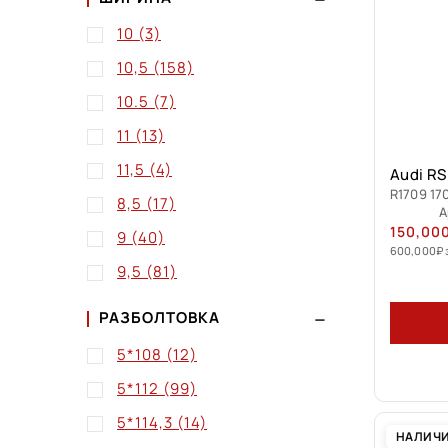
10
(3)
10,5
(158)
10.5
(7)
11
(13)
11,5
(4)
Audi R
R1709 17
8,5
(17)
А
150,00
9
(40)
600,000
₽
9,5
(81)
РАЗБОЛТОВКА
5*108
(12)
5*112
(99)
5*114,3
(14)
НАЛИЧ