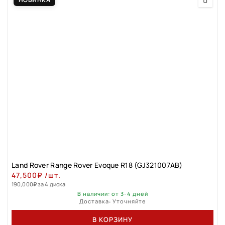
Land Rovеr Rаngе Rоver Evоque R18 (GJ321007АВ)
47,500
₽
/шт.
190,000
₽
за 4 диска
В наличии: от 3-4 дней
Доставка: Уточняйте
В КОРЗИНУ