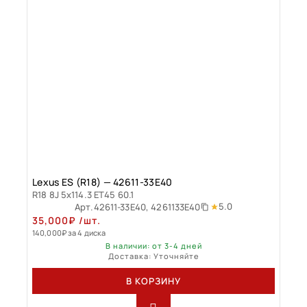
Lexus ES (R18) — 42611-33E40
R18 8J 5x114.3 ET45 60.1
5.0
Арт.
42611-33E40, 4261133E40
35,000
₽
/шт.
140,000
₽
за 4 диска
В наличии: от 3-4 дней
Доставка: Уточняйте
В КОРЗИНУ