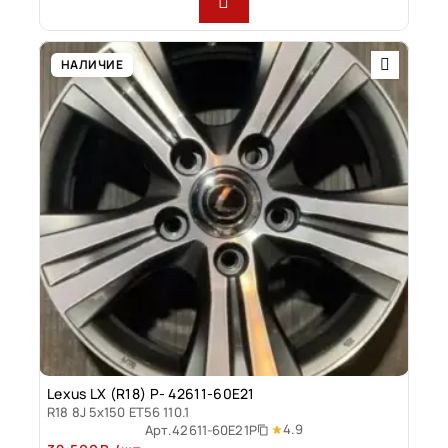
НАЛИЧИЕ
Lexus LX (R18) P- 42611-60E21
R18 8J 5x150 ET56 110.1
4.9
Арт.
42611-60E21P