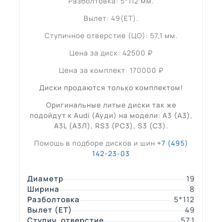
Разболтовка: 5*112 мм.
Вылет: 49(ET).
Ступичное отверстие (ЦО): 57,1 мм.
Цена за диск: 42500 ₽
Цена за комплект: 170000 ₽
Диски продаются только комплектом!
Оригинальные литые диски так же
подойдут к Audi (Ауди) на модели: A3 (А3),
A3L (А3Л), RS3 (РС3), S3 (С3).
Помощь в подборе дисков и шин
+7 (495)
142-23-03
Диаметр
19
Ширина
8
Разболтовка
5*112
Вылет (ЕТ)
49
Ступич. отверстие
57,1