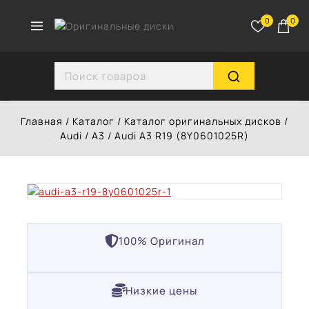
Перейти
к
0
0
контенту
Search for:
Главная
/
Каталог
/
Каталог оригинальных дисков
/
Audi
/
A3
/
Audi A3 R19 (8Y0601025R)
100% Оригинал
Низкие цены