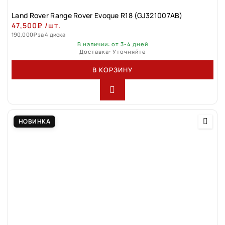
Land Rovеr Rаngе Rоver Evоque R18 (GJ321007АВ)
47,500
₽
/шт.
190,000
₽
за 4 диска
В наличии: от 3-4 дней
Доставка: Уточняйте
В КОРЗИНУ
НОВИНКА