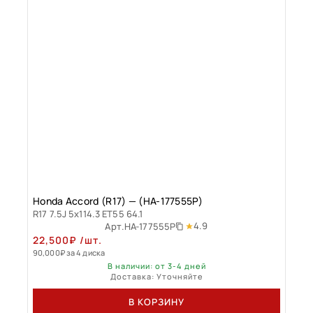
Honda Accord (R17) — (HA-177555P)
R17 7.5J 5x114.3 ET55 64.1
4.9
Арт.
HA-177555P
22,500
₽
/шт.
90,000
₽
за 4 диска
В наличии: от 3-4 дней
Доставка: Уточняйте
В КОРЗИНУ