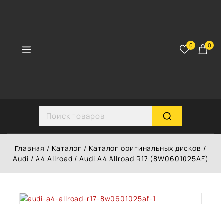
Перейти
к
контенту
0
0
Search for:
Главная
/
Каталог
/
Каталог оригинальных дисков
/
Audi
/
A4 Allroad
/
Audi A4 Allroad R17 (8W0601025AF)