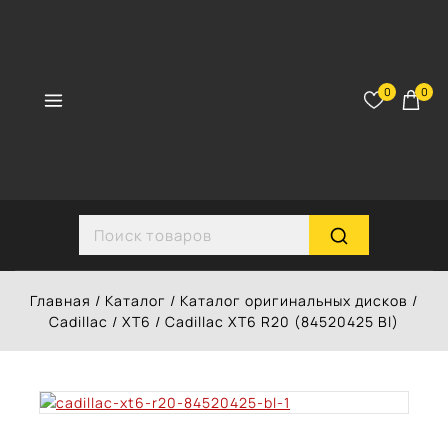
Перейти
к
контенту
0
0
Search for:
Главная
/
Каталог
/
Каталог оригинальных дисков
/
Cadillac
/
XT6
/
Cadillac XT6 R20 (84520425 Bl)