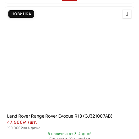
НОВИНКА
Land Rovеr Rаngе Rоver Evоque R18 (GJ321007АВ)
47,500
₽
/шт.
190,000
₽
за 4 диска
В наличии: от 3-4 дней
Доставка: Уточняйте