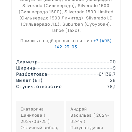
Silverado (
Сильверадо
), Silverado 1500
(
Сильверадо 1500
), Silverado 1500 Limited
(
Сильверадо 1500 Лимитед
), Silverado LD
(
Сильверадо ЛД
), Suburban (Субурбан),
Tahoe (Тахо)
.
Помощь в подборе дисков и шин
+7 (495)
142-23-03
Диаметр
20
Ширина
9
Разболтовка
6*139,7
Вылет (ЕТ)
28
Ступич. отверстие
78,1
Екатерина
Андрей
Данилова
(
Васильев
( 2024-
2024-06-25 )
02-14 )
Отличный выбор,
Покупал диски