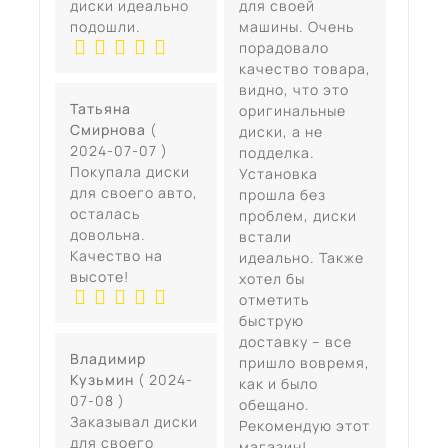
диски идеально
для своей
подошли.
машины. Очень
порадовало
качество товара,
видно, что это
Татьяна
оригинальные
Смирнова
(
диски, а не
2024-07-07 )
подделка.
Покупала диски
Установка
для своего авто,
прошла без
осталась
проблем, диски
довольна.
встали
Качество на
идеально. Также
высоте!
хотел бы
отметить
быструю
доставку – все
Владимир
пришло вовремя,
Кузьмин
( 2024-
как и было
07-08 )
обещано.
Заказывал диски
Рекомендую этот
для своего
магазин!