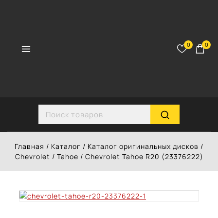
Перейти
к
контенту
0
0
Search for:
Главная
/
Каталог
/
Каталог оригинальных дисков
/
Chevrolet
/
Tahoe
/
Chevrolet Tahoe R20 (23376222)