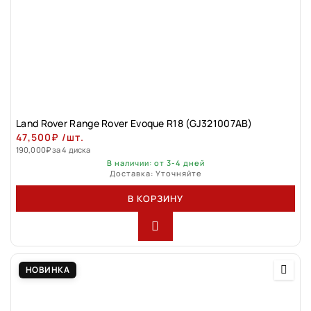
Land Rovеr Rаngе Rоver Evоque R18 (GJ321007АВ)
47,500
₽
/шт.
190,000
₽
за 4 диска
В наличии: от 3-4 дней
Доставка: Уточняйте
В КОРЗИНУ
НОВИНКА