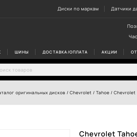
Диски по маркам
Датчики д
Поз
Ча
К
ШИНЫ
ДОСТАВКА/ОПЛАТА
АКЦИИ
О
rch for:
аталог оригинальных дисков
/
Chevrolet
/
Tahoe
/
Chevrolet
Chevrolet Taho