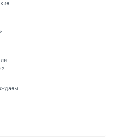
ские
и
или
ых
вождаем