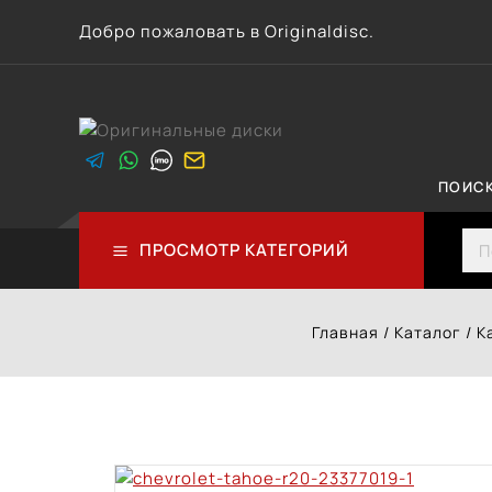
Перейти
Добро пожаловать в Originaldisc.
к
контенту
ПОИС
Sea
ПРОСМОТР КАТЕГОРИЙ
Главная
/
Каталог
/
К