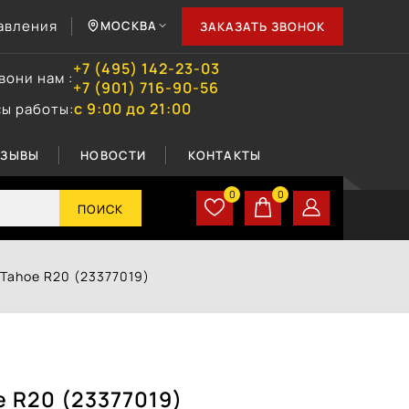
авления
МОСКВА
ЗАКАЗАТЬ ЗВОНОК
+7 (495) 142-23-03
вони нам :
+7 (901) 716-90-56
с 9:00 до 21:00
сы работы:
ТЗЫВЫ
НОВОСТИ
КОНТАКТЫ
0
0
ПОИСК
 Tahoe R20 (23377019)
e R20 (23377019)