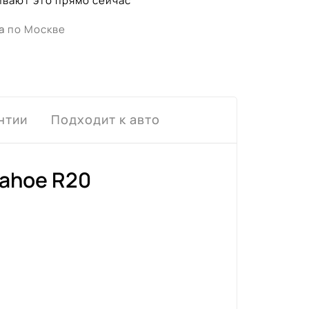
вают это прямо сейчас
а
по Москве
нтии
Подходит к авто
Tahoe R20