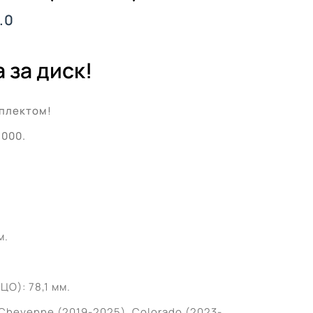
.0
 за диск!
плектом!
’000.
м.
О): 78,1 мм.
Cheyenne (2019-2025), Colorado (2023-