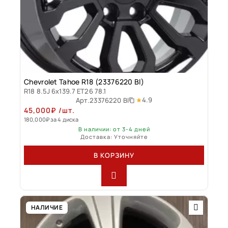
Chevrolet Tahoe R18 (23376220 Bl)
R18 8.5J 6x139.7 ET26 78.1
4.9
Арт.
23376220 Bl
45,000
₽
/шт.
180,000
₽
за 4 диска
В наличии: от 3-4 дней
Доставка: Уточняйте
В КОРЗИНУ
НАЛИЧИЕ