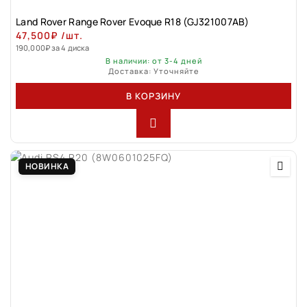
Land Rovеr Rаngе Rоver Evоque R18 (GJ321007АВ)
47,500
₽
/шт.
190,000
₽
за 4 диска
В наличии: от 3-4 дней
Доставка: Уточняйте
В КОРЗИНУ
НОВИНКА