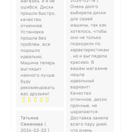
2024-02-18 )
магазин, и я не
Очень долго
ошибся. Диски
выбирала диски
пришли быстро,
для своей
качество
машины, так как
отменное.
хотелось, чтобы
Установка
они не только
прошла без
подходили по
проблем, все
характеристикам
подошло
, но и выглядели
идеально.
красиво. В
Машина теперь
вашем магазине
выглядит
нашла
намного лучше.
идеальный
Буду
вариант!
рекомендовать
Качество
вас друзьям!
отличное, диски
прочные, не
царапаются.
Татьяна
Доставка заняла
Семенова
(
всего пару дней,
2024-02-22 )
что очень