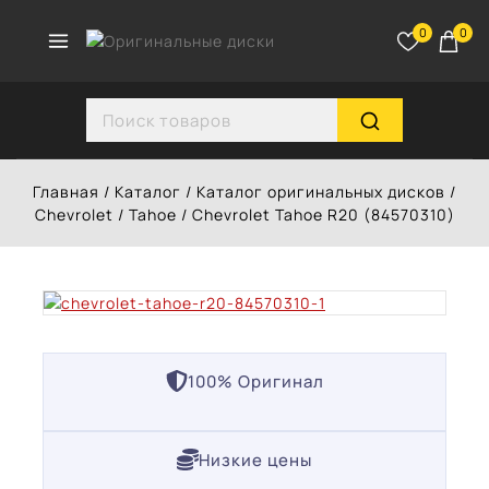
Перейти
к
0
0
контенту
Search for:
Главная
/
Каталог
/
Каталог оригинальных дисков
/
Chevrolet
/
Tahoe
/
Chevrolet Tahoe R20 (84570310)
100% Оригинал
Низкие цены