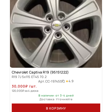
Chevrolet Captiva R19 (95151222)
R19 7J 5x115 ET45 70.2
4.9
Арт.
CC-19745S
30,000
₽
/шт.
120,000
₽
за 4 диска
В наличии: от 3-4 дней
Доставка: Уточняйте
В КОРЗИНУ