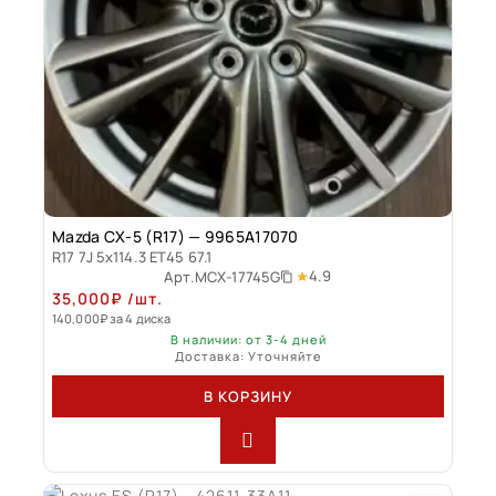
Mazda CX-5 (R17) — 9965A17070
R17 7J 5x114.3 ET45 67.1
4.9
Арт.
MCX-17745G
35,000
₽
/шт.
140,000
₽
за 4 диска
В наличии: от 3-4 дней
Доставка: Уточняйте
В КОРЗИНУ