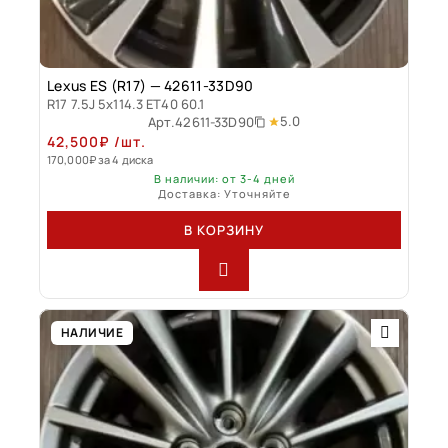
Lexus ES (R17) — 42611-33D90
R17 7.5J 5x114.3 ET40 60.1
5.0
Арт.
42611-33D90
42,500
₽
/шт.
170,000
₽
за 4 диска
В наличии: от 3-4 дней
Доставка: Уточняйте
В КОРЗИНУ
НАЛИЧИЕ