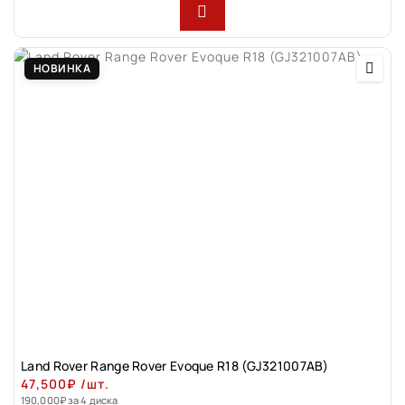
НОВИНКА
Land Rovеr Rаngе Rоver Evоque R18 (GJ321007АВ)
47,500
₽
/шт.
190,000
₽
за 4 диска