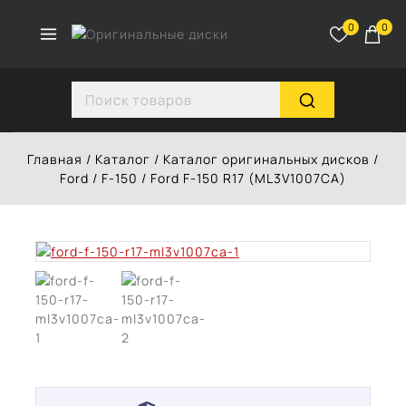
Перейти
к
0
0
контенту
Search for:
Главная
/
Каталог
/
Каталог оригинальных дисков
/
Ford
/
F-150
/
Ford F-150 R17 (ML3V1007CA)