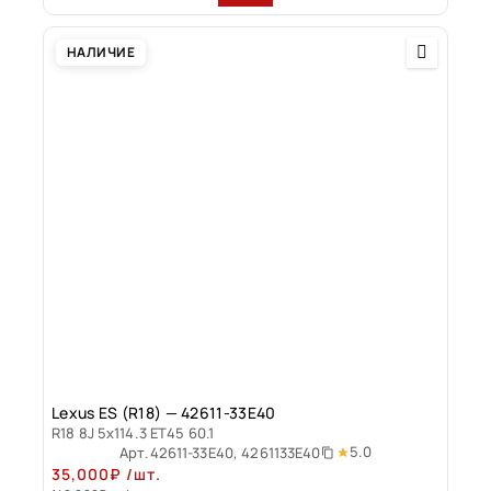
НАЛИЧИЕ
Lexus ES (R18) — 42611-33E40
R18 8J 5x114.3 ET45 60.1
5.0
Арт.
42611-33E40, 4261133E40
35,000
₽
/шт.