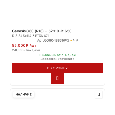
Genesis G80 (R18) — 52910-B1650
R18 8J 5x114.3 ET36 67.1
4.9
Арт.
GG80-18836P
55,000
₽
/шт.
220,000
₽
за 4 диска
В наличии: от 3-4 дней
Доставка: Уточняйте
В КОРЗИНУ
НАЛИЧИЕ