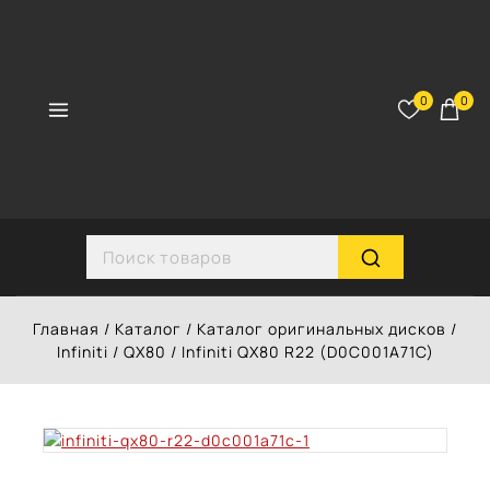
Перейти
к
контенту
0
0
Search for:
Главная
/
Каталог
/
Каталог оригинальных дисков
/
Infiniti
/
QX80
/
Infiniti QX80 R22 (D0C001A71C)