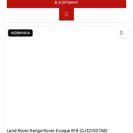
В КОРЗИНУ
НОВИНКА
Land Rovеr Rаngе Rоver Evоque R18 (GJ321007АВ)