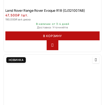
Land Rovеr Rаngе Rоver Evоque R18 (GJ321007АВ)
47,500
₽
/шт.
190,000
₽
за 4 диска
В наличии: от 3-4 дней
Доставка: Уточняйте
В КОРЗИНУ
НОВИНКА