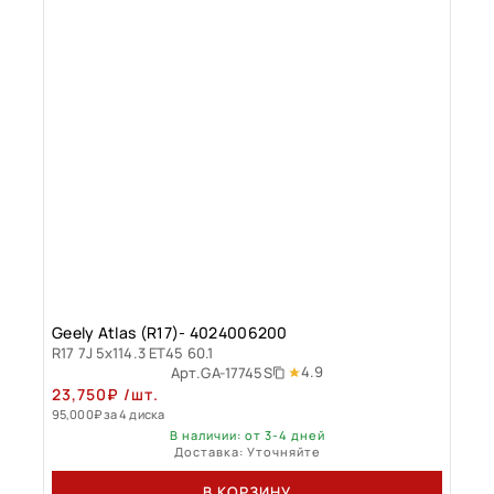
Geely Atlas (R17)- 4024006200
R17 7J 5x114.3 ET45 60.1
4.9
Арт.
GA-17745S
23,750
₽
/шт.
95,000
₽
за 4 диска
В наличии: от 3-4 дней
Доставка: Уточняйте
В КОРЗИНУ