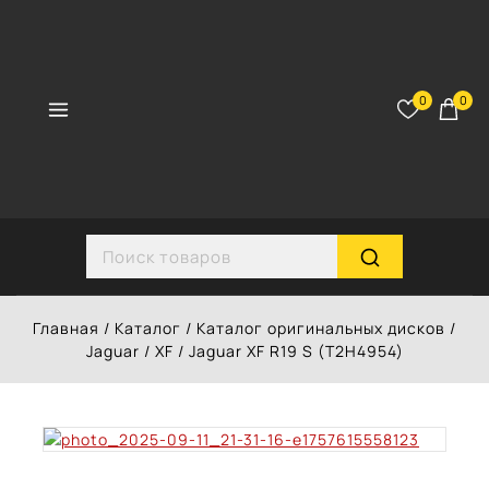
Перейти
к
контенту
0
0
Search for:
Главная
/
Каталог
/
Каталог оригинальных дисков
/
Jaguar
/
XF
/
Jaguar XF R19 S (T2H4954)