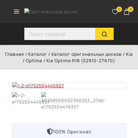
Перейти
к
0
0
контенту
Search for:
Главная
/
Каталог
/
Каталог оригинальных дисков
/
Kia
/
Optima
/
Kia Optima R18 (52910-2T670)
100% Оригинал