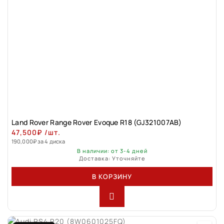
Land Rovеr Rаngе Rоver Evоque R18 (GJ321007АВ)
47,500
₽
/шт.
190,000
₽
за 4 диска
В наличии: от 3-4 дней
Доставка: Уточняйте
В КОРЗИНУ