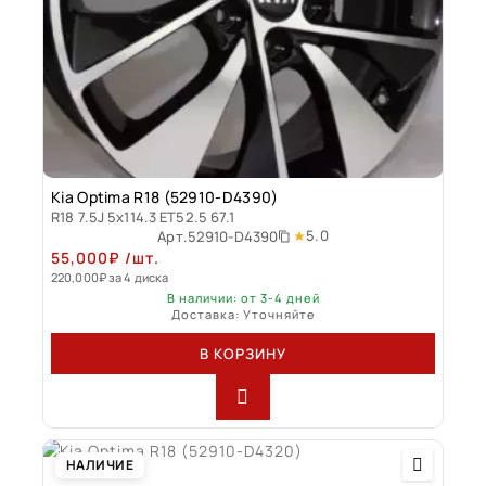
Kia Optima R18 (52910-D4390)
R18 7.5J 5x114.3 ET52.5 67.1
5.0
Арт.
52910-D4390
55,000
₽
/шт.
220,000
₽
за 4 диска
В наличии: от 3-4 дней
Доставка: Уточняйте
В КОРЗИНУ
НАЛИЧИЕ