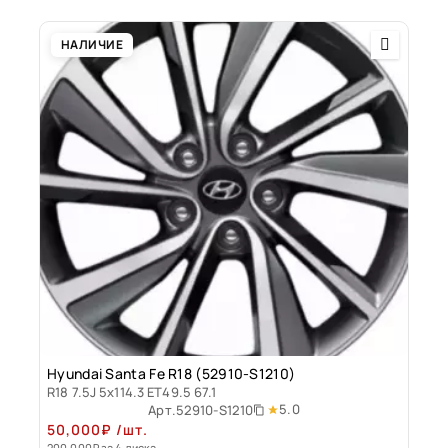
НАЛИЧИЕ
Hyundai Santa Fe R18 (52910-S1210)
R18 7.5J 5x114.3 ET49.5 67.1
5.0
Арт.
52910-S1210
50,000
₽
/шт.
200,000
₽
за 4 диска