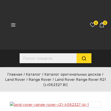
Перейти
к
контенту
0
0
Search for:
Главная
/
Каталог
/
Каталог оригинальных дисков
/
Land Rover
/
Range Rover
/
Land Rover Range Rover R21
(Lr062327 Bl)