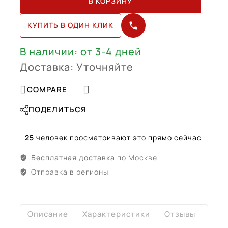
В КОРЗИНУ
Rover
Range
КУПИТЬ В ОДИН КЛИК
Rover
R21
(Lr062327
В наличии: от 3-4 дней
Bl)
Доставка: Уточняйте
COMPARE
ПОДЕЛИТЬСЯ
25
человек просматривают это прямо сейчас
Бесплатная доставка
по Москве
Отправка в регионы
Описание
Характеристики
Отзывы
Дост