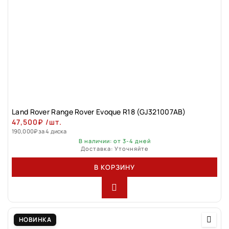
Land Rovеr Rаngе Rоver Evоque R18 (GJ321007АВ)
47,500
₽
/шт.
190,000
₽
за 4 диска
В наличии: от 3-4 дней
Доставка: Уточняйте
В КОРЗИНУ
НОВИНКА