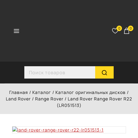
Перейти
к
контенту
0
0
Search for:
Главная
/
Каталог
/
Каталог оригинальных дисков
/
Land Rover
/
Range Rover
/
Land Rover Range Rover R22
(LR051513)