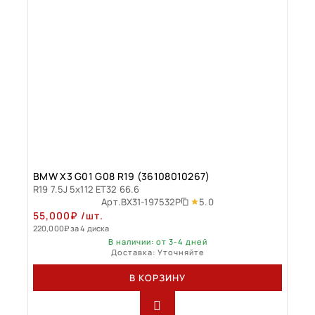
BMW X3 G01 G08 R19 (36108010267)
R19 7.5J 5x112 ET32 66.6
5.0
Арт.
BX31-197532P
55,000
₽
/шт.
220,000
₽
за 4 диска
В наличии: от 3-4 дней
Доставка: Уточняйте
В КОРЗИНУ