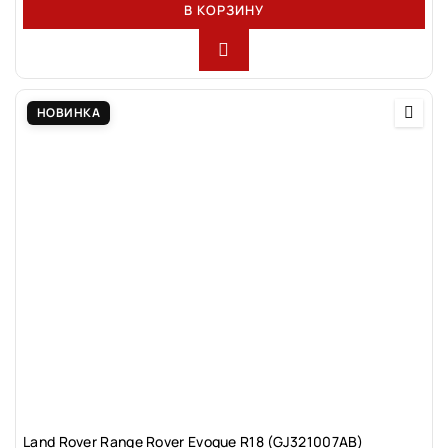
В КОРЗИНУ
НОВИНКА
Land Rovеr Rаngе Rоver Evоque R18 (GJ321007АВ)