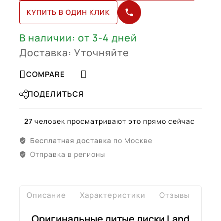
Range
КУПИТЬ В ОДИН КЛИК
Rover
R22
(LR051513)
В наличии: от 3-4 дней
Доставка: Уточняйте
COMPARE
ПОДЕЛИТЬСЯ
27
человек просматривают это прямо сейчас
Бесплатная доставка
по Москве
Отправка в регионы
Описание
Характеристики
Отзывы
Дост
Оригинальные литые диски Land