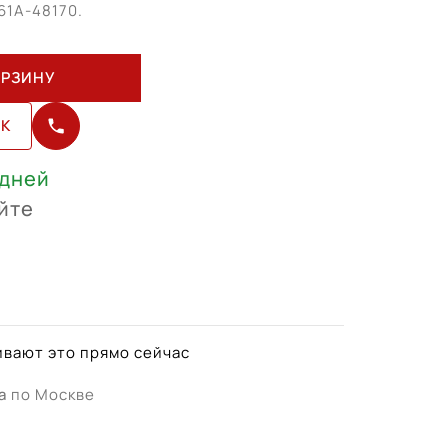
61А-48170.
ОРЗИНУ
ИК
 дней
йте
вают это прямо сейчас
а
по Москве