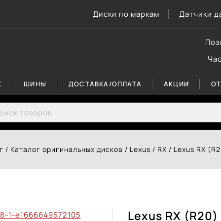
Диски по маркам
Датчики д
Поз
Ча
К
ШИНЫ
ДОСТАВКА/ОПЛАТА
АКЦИИ
О
rch for:
г
/
Каталог оригинальных дисков
/
Lexus
/
RX
/
Lexus RX (R
Lexus RX (R20)