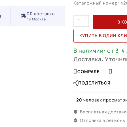
Каталожный номер:
42
0₽ доставка
ы
Количество
по Москве
В К
товара
Lexus
КУПИТЬ В ОДИН КЛ
RX
(R20)
В наличии: от 3-4
-
Доставка: Уточня
4261А-48170
COMPARE
ПОДЕЛИТЬСЯ
20
человек просматри
Бесплатная доставк
Отправка в регионы