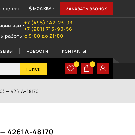
авления
МОСКВА
ЗАКАЗАТЬ ЗВОНОК
+7 (495) 142-23-03
вони нам :
+7 (901) 716-90-56
с 9:00 до 21:00
сы работы:
ТЗЫВЫ
НОВОСТИ
КОНТАКТЫ
0
0
ПОИСК
20) — 4261А-48170
 — 4261А-48170