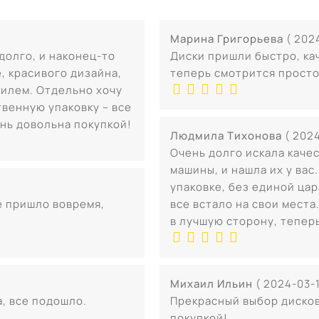
Марина Григорьева
( 202
долго, и наконец-то
Диски пришли быстро, ка
е, красивого дизайна,
теперь смотрится просто
билем. Отдельно хочу
твенную упаковку – все
нь довольна покупкой!
Людмила Тихонова
( 2024
Очень долго искала каче
машины, и нашла их у вас
упаковке, без единой цар
е пришло вовремя,
все встало на свои мест
в лучшую сторону, тепер
Михаил Ильин
( 2024-03-1
, все подошло.
Прекрасный выбор дисков
покупкой!