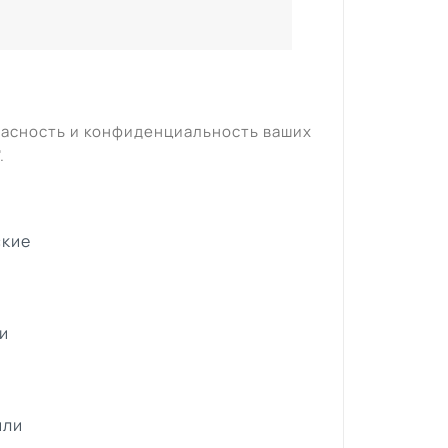
пасность и конфиденциальность ваших
".
ские
и
или