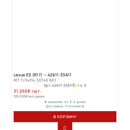
Lexus ES (R17) — 42611-33A11
R17 7J 5x114.3 ET40 60.1
4.9
Арт.
42611-33A11
31,250
₽
/шт.
125,000
₽
за 4 диска
В наличии: от 3-4 дней
Доставка: Уточняйте
В КОРЗИНУ