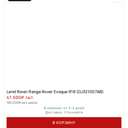
Land Rovеr Rаngе Rоver Evоque R18 (GJ321007АВ)
47,500
₽
/шт.
190,000
₽
за 4 диска
В наличии: от 3-4 дней
Доставка: Уточняйте
В КОРЗИНУ