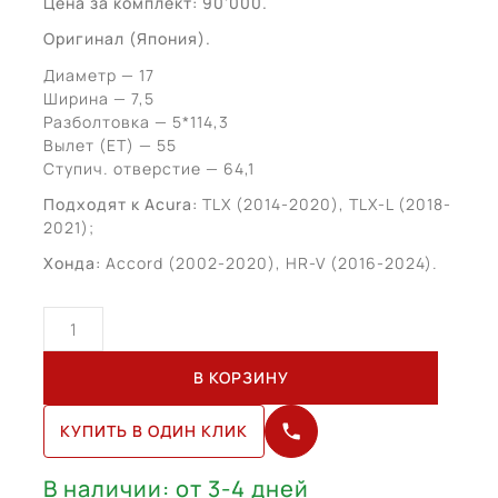
Цена за комплект: 90’000.
Оригинал (Япония).
Диаметр — 17
Ширина — 7,5
Разболтовка — 5*114,3
Вылет (ЕТ) — 55
Ступич. отверстие — 64,1
Подходят к Acura:
TLX (2014-2020), TLX-L (2018-
2021);
Хонда:
Accord (2002-2020), HR-V (2016-2024).
Количество
товара
Honda
В КОРЗИНУ
Accord
(R17)
КУПИТЬ В ОДИН КЛИК
-
(HA-
177555P)
В наличии: от 3-4 дней