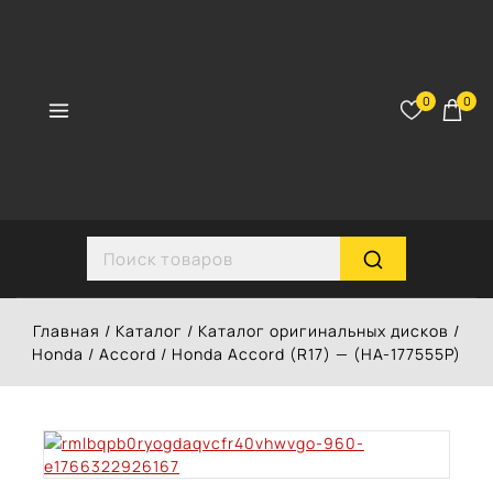
Перейти
к
контенту
0
0
Search for:
Главная
/
Каталог
/
Каталог оригинальных дисков
/
Honda
/
Accord
/
Honda Accord (R17) — (HA-177555P)