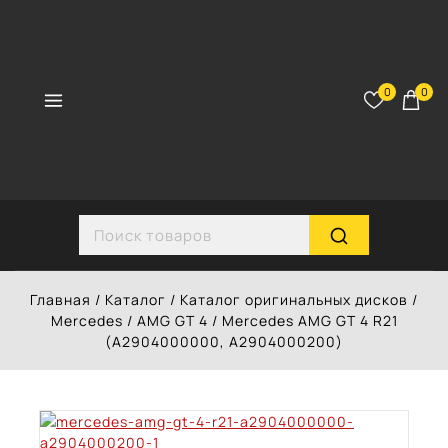
Перейти
к
контенту
0
0
Search for:
Главная
/
Каталог
/
Каталог оригинальных дисков
/
Mercedes
/
AMG GT 4
/
Mercedes AMG GT 4 R21
(A2904000000, A2904000200)