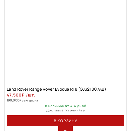
Land Rovеr Rаngе Rоver Evоque R18 (GJ321007АВ)
47,500
₽
/шт.
190,000
₽
за 4 диска
В наличии: от 3-4 дней
Доставка: Уточняйте
В КОРЗИНУ