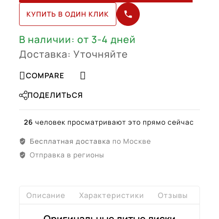
GT
КУПИТЬ В ОДИН КЛИК
4
R21
(A2904000000,
В наличии: от 3-4 дней
A2904000200)
Доставка: Уточняйте
COMPARE
ПОДЕЛИТЬСЯ
26
человек просматривают это прямо сейчас
Бесплатная доставка
по Москве
Отправка в регионы
Описание
Характеристики
Отзывы
Дост
Оригинальные литые диски