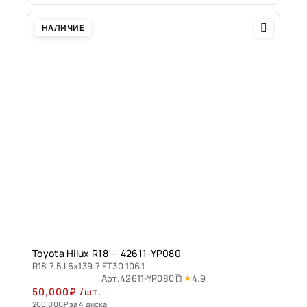
НАЛИЧИЕ
Toyota Hilux R18 — 42611-YP080
R18 7.5J 6x139.7 ET30 106.1
4.9
Арт.
42611-YP080
50,000
₽
/шт.
200,000
₽
за 4 диска