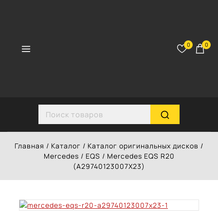
Перейти
к
контенту
0
0
Search for:
Главная
/
Каталог
/
Каталог оригинальных дисков
/
Mercedes
/
EQS
/
Mercedes EQS R20
(A29740123007X23)