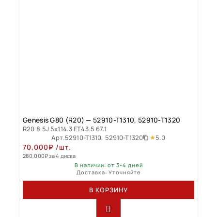
Genesis G80 (R20) — 52910-T1310, 52910-T1320
R20 8.5J 5x114.3 ET43.5 67.1
5.0
Арт.
52910-T1310, 52910-T1320
70,000
₽
/шт.
280,000
₽
за 4 диска
В наличии: от 3-4 дней
Доставка: Уточняйте
В КОРЗИНУ