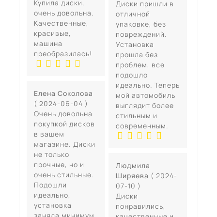
Купила диски,
Диски пришли в
очень довольна.
отличной
Качественные,
упаковке, без
красивые,
повреждений.
машина
Установка
преобразилась!
прошла без
проблем, все
подошло
идеально. Теперь
Елена Соколова
мой автомобиль
( 2024-06-04 )
выглядит более
Очень довольна
стильным и
покупкой дисков
современным.
в вашем
магазине. Диски
не только
прочные, но и
Людмила
очень стильные.
Ширяева
( 2024-
Подошли
07-10 )
идеально,
Диски
установка
понравились,
заняла минимум
качественные и