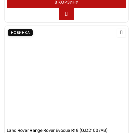
В КОРЗИНУ
НОВИНКА
Land Rovеr Rаngе Rоver Evоque R18 (GJ321007АВ)