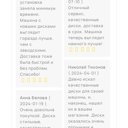
07-10 )
установка
Отличный
заняла минимум
сервис,
времени.
качественные
Машина с
диски, доставка
новыми дисками
в срок. Машина
выглядит
теперь выглядит
гораздо лучше,
намного лучше!
чем с
заводскими.
Доставка тоже
была быстрой и
Николай Тихонов
без проблем.
( 2024-04-01 )
Спасибо!
Давно искал
качественные
диски для своей
машины, и,
Анна Белова
(
наконец, нашел
2024-01-19 )
их в вашем
Очень довольна
магазине. Диски
покупкой. Диски
оказались очень
стильные,
прочными и
качественные,