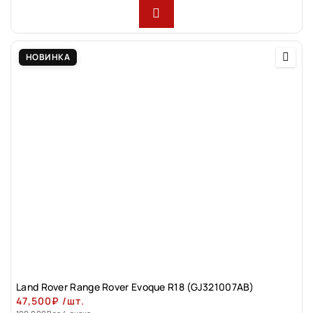
НОВИНКА
Land Rovеr Rаngе Rоver Evоque R18 (GJ321007АВ)
47,500
₽
/шт.