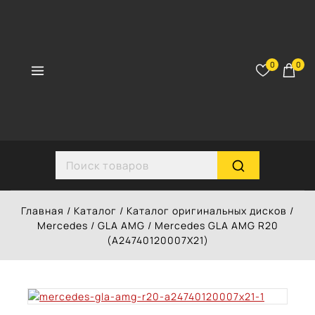
Перейти
к
контенту
0
0
Search for:
Главная
/
Каталог
/
Каталог оригинальных дисков
/
Mercedes
/
GLA AMG
/
Mercedes GLA AMG R20
(A24740120007X21)