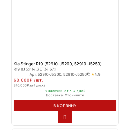
Kia Stinger R19 (52910-J5200, 52910-J5250)
R19 8J 5x114.3 ET34 67.1
4.9
Арт.
52910-J5200, 52910-J5250
60,000
₽
/шт.
240,000
₽
за 4 диска
В наличии: от 3-4 дней
Доставка: Уточняйте
В КОРЗИНУ