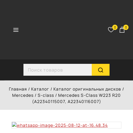
Перейти
к
контенту
0
0
Search for:
Главная
/
Каталог
/
Каталог оригинальных дисков
/
Mercedes
/
S-class
/
Mercedes S-Class W223 R20
(A22340115007, A22340116007)