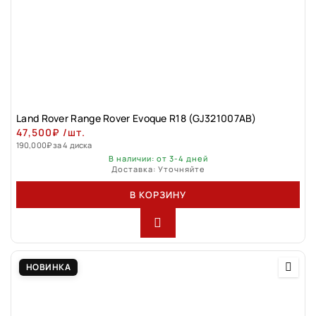
Land Rovеr Rаngе Rоver Evоque R18 (GJ321007АВ)
47,500
₽
/шт.
190,000
₽
за 4 диска
В наличии: от 3-4 дней
Доставка: Уточняйте
В КОРЗИНУ
НОВИНКА