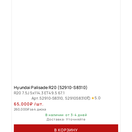
Hyundai Palisade R20 (52910-S8310)
R20 7.5J 5x114.3 ET49.5 67.1
5.0
Арт.
52910-S8310, 52910S8310
65,000
₽
/шт.
260,000
₽
за 4 диска
В наличии: от 3-4 дней
Доставка: Уточняйте
В КОРЗИНУ