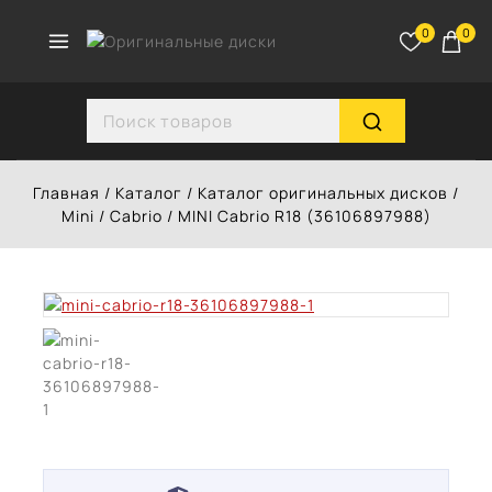
Перейти
к
0
0
контенту
Search for:
Главная
/
Каталог
/
Каталог оригинальных дисков
/
Mini
/
Cabrio
/
MINI Cabrio R18 (36106897988)