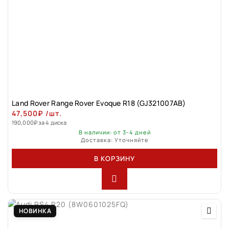
Land Rovеr Rаngе Rоver Evоque R18 (GJ321007АВ)
47,500
₽
/шт.
190,000
₽
за 4 диска
В наличии: от 3-4 дней
Доставка: Уточняйте
В КОРЗИНУ
НОВИНКА