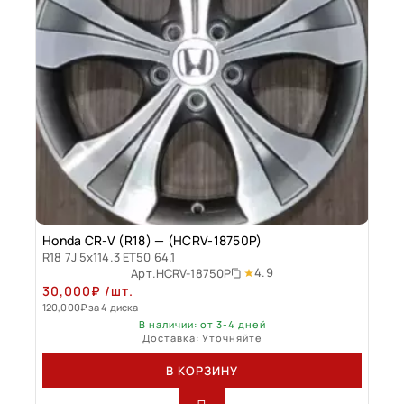
Honda CR-V (R18) — (HCRV-18750P)
R18 7J 5x114.3 ET50 64.1
4.9
Арт.
HCRV-18750P
30,000
₽
/шт.
120,000
₽
за 4 диска
В наличии: от 3-4 дней
Доставка: Уточняйте
В КОРЗИНУ