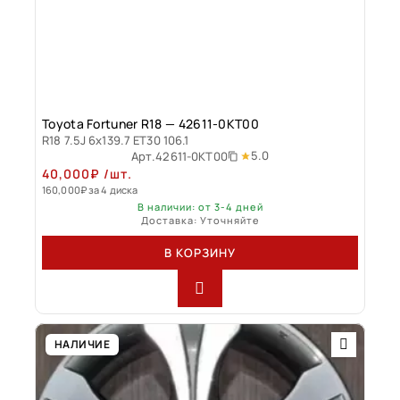
Toyota Fortuner R18 — 42611-0KT00
R18 7.5J 6x139.7 ET30 106.1
5.0
Арт.
42611-0KT00
40,000
₽
/шт.
160,000
₽
за 4 диска
В наличии: от 3-4 дней
Доставка: Уточняйте
В КОРЗИНУ
НАЛИЧИЕ