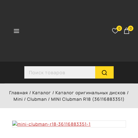
Перейти
к
контенту
0
0
Search for:
Главная
/
Каталог
/
Каталог оригинальных дисков
/
Mini
/
Clubman
/
MINI Clubman R18 (36116883351)