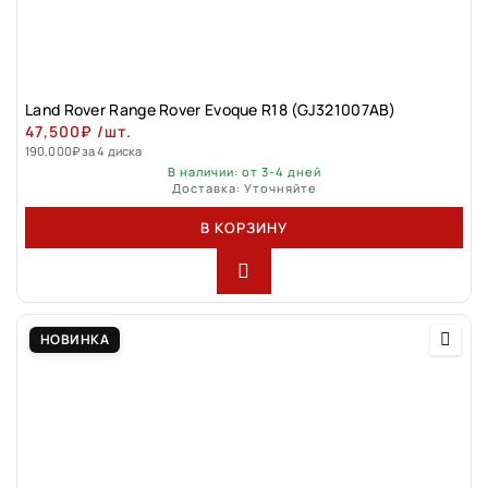
Land Rovеr Rаngе Rоver Evоque R18 (GJ321007АВ)
47,500
₽
/шт.
190,000
₽
за 4 диска
В наличии: от 3-4 дней
Доставка: Уточняйте
В КОРЗИНУ
НОВИНКА