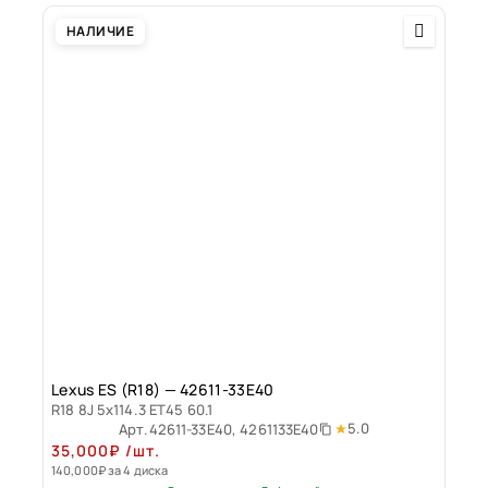
НАЛИЧИЕ
Lexus ES (R18) — 42611-33E40
R18 8J 5x114.3 ET45 60.1
5.0
Арт.
42611-33E40, 4261133E40
35,000
₽
/шт.
140,000
₽
за 4 диска