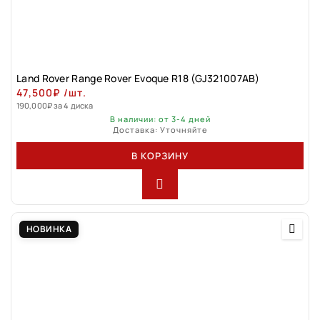
Land Rovеr Rаngе Rоver Evоque R18 (GJ321007АВ)
47,500
₽
/шт.
190,000
₽
за 4 диска
В наличии: от 3-4 дней
Доставка: Уточняйте
В КОРЗИНУ
НОВИНКА