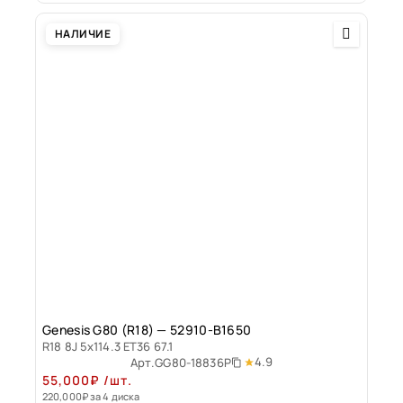
НАЛИЧИЕ
Genesis G80 (R18) — 52910-B1650
R18 8J 5x114.3 ET36 67.1
4.9
Арт.
GG80-18836P
55,000
₽
/шт.
220,000
₽
за 4 диска