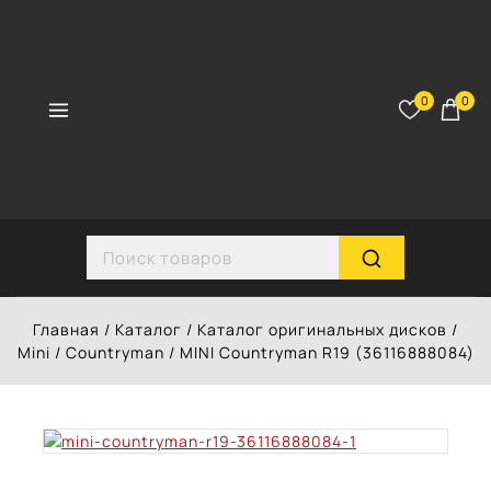
Перейти
к
контенту
0
0
Search for:
Главная
/
Каталог
/
Каталог оригинальных дисков
/
Mini
/
Countryman
/
MINI Countryman R19 (36116888084)