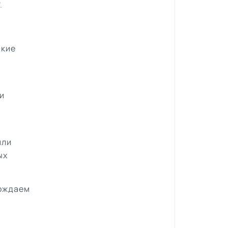
".
ские
и
или
ых
вождаем