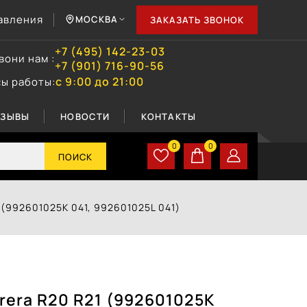
авления
МОСКВА
ЗАКАЗАТЬ ЗВОНОК
+7 (495) 142-23-03
вони нам :
+7 (901) 716-90-56
с 9:00 до 21:00
сы работы:
ТЗЫВЫ
НОВОСТИ
КОНТАКТЫ
0
0
ПОИСК
1 (992601025K 041, 992601025L 041)
rrera R20 R21 (992601025K