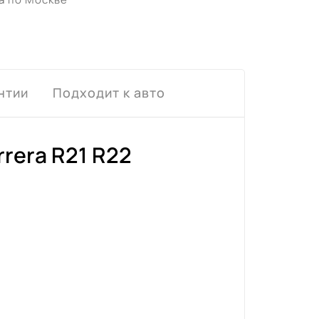
нтии
Подходит к авто
rera R21 R22