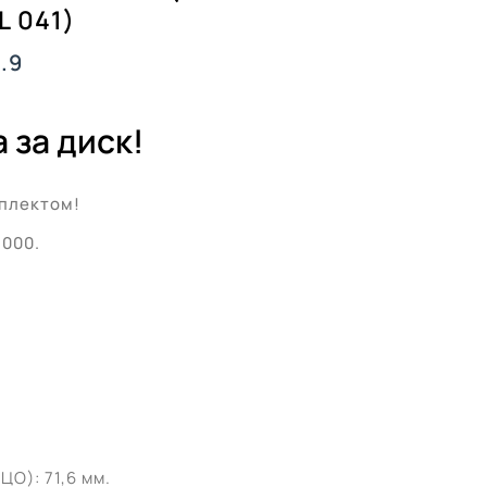
L 041)
.9
 за диск!
плектом!
’000.
О): 71,6 мм.