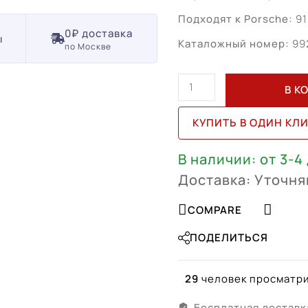
Подходят к Porsche:
91
0₽ доставка
ы
Каталожный номер:
99
по Москве
Количество
В К
товара
Porsche
КУПИТЬ В ОДИН КЛ
911
Carrera
В наличии: от 3-4
R20
Доставка: Уточня
R21
(992601025K
COMPARE
041,
992601025L
ПОДЕЛИТЬСЯ
041)
29
человек просматри
Бесплатная доставк