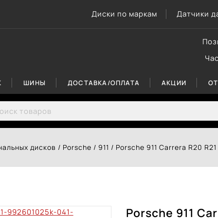
Диски по маркам
Датчики д
Поз
Ча
К
ШИНЫ
ДОСТАВКА/ОПЛАТА
АКЦИИ
О
rch for:
нальных дисков
/
Porsche
/
911
/
Porsche 911 Carrera R20 R2
Porsche 911 Ca