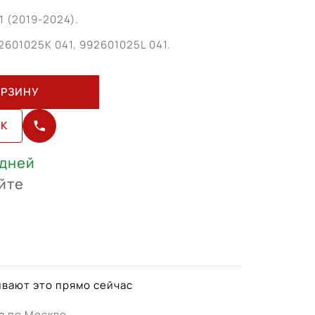
1 (2019-2024).
2601025K 041, 992601025L 041.
ОРЗИНУ
ИК
 дней
йте
вают это прямо сейчас
а
по Москве