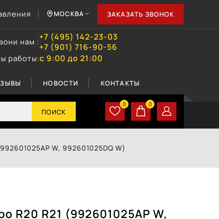
авления
МОСКВА
ЗАКАЗАТЬ ЗВОНОК
+7 (495) 142-23-03
вони нам :
+7 (901) 716-90-56
с 9:00 до 21:00
сы работы:
ТЗЫВЫ
НОВОСТИ
КОНТАКТЫ
0
0
ПОИСК
1 (992601025AP W, 992601025DQ W)
rbo R20 R21 (992601025AP W,