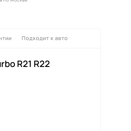
нтии
Подходит к авто
rbo R21 R22