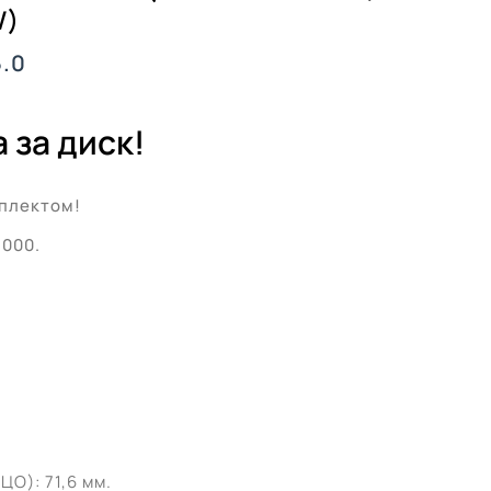
W)
5.0
 за диск!
плектом!
’000.
О): 71,6 мм.