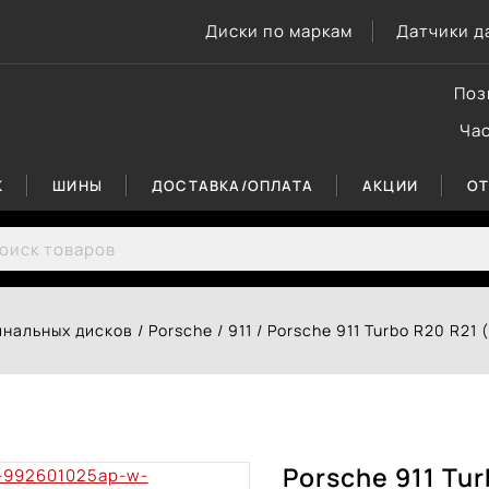
Диски по маркам
Датчики д
Поз
Ча
К
ШИНЫ
ДОСТАВКА/ОПЛАТА
АКЦИИ
О
rch for:
инальных дисков
/
Porsche
/
911
/
Porsche 911 Turbo R20 R2
Porsche 911 Tu