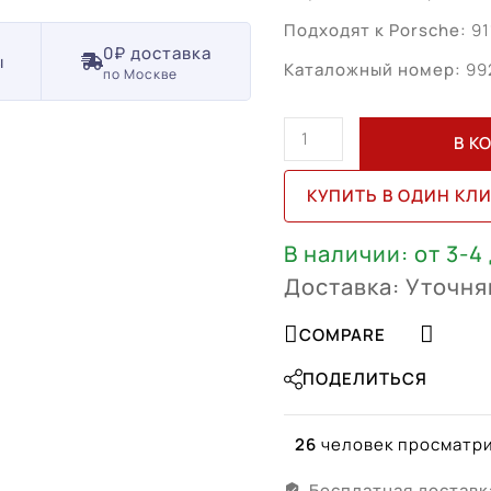
Подходят к Porsche:
91
0₽ доставка
ы
Каталожный номер:
99
по Москве
Количество
В К
товара
Porsche
КУПИТЬ В ОДИН КЛ
911
Turbo
В наличии: от 3-4
R20
Доставка: Уточня
R21
(992601025AP
COMPARE
W,
992601025DQ
ПОДЕЛИТЬСЯ
W)
26
человек просматри
Бесплатная доставк