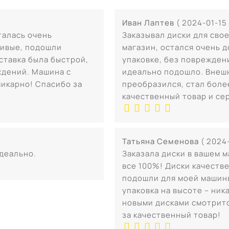
Иван Лаптев
( 2024-01-15 
талась очень
Заказывал диски для сво
сивые, подошли
магазин, остался очень 
ставка была быстрой,
упаковке, без повреждени
ждений. Машина с
идеально подошло. Внеш
икарно! Спасибо за
преобразился, стал боле
качественный товар и се
Татьяна Семенова
( 2024
деально.
Заказала диски в вашем м
все 100%! Диски качеств
подошли для моей машины
упаковка на высоте – ни
новыми дисками смотрит
за качественный товар!