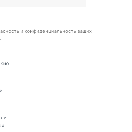
пасность и конфиденциальность ваших
".
ские
и
или
ых