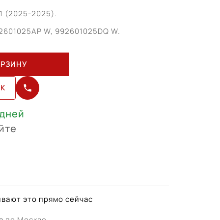
1 (2025-2025).
2601025AP W, 992601025DQ W.
ОРЗИНУ
ИК
 дней
йте
вают это прямо сейчас
а
по Москве