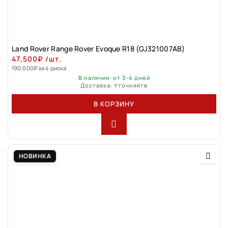
Land Rovеr Rаngе Rоver Evоque R18 (GJ321007АВ)
47,500
₽
/шт.
190,000
₽
за 4 диска
В наличии: от 3-4 дней
Доставка: Уточняйте
В КОРЗИНУ
НОВИНКА