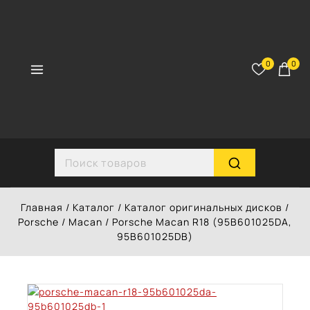
Перейти
к
контенту
0
0
Search for:
Главная
/
Каталог
/
Каталог оригинальных дисков
/
Porsche
/
Macan
/
Porsche Macan R18 (95B601025DA,
95B601025DB)