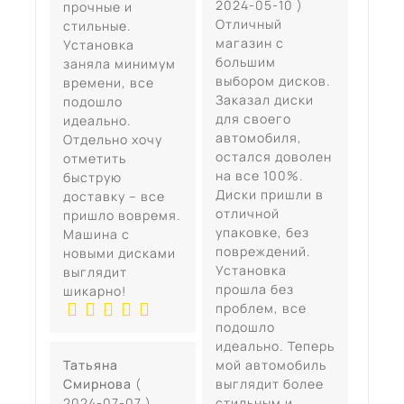
2024-05-10 )
прочные и
Отличный
стильные.
магазин с
Установка
большим
заняла минимум
выбором дисков.
времени, все
Заказал диски
подошло
для своего
идеально.
автомобиля,
Отдельно хочу
остался доволен
отметить
на все 100%.
быструю
Диски пришли в
доставку – все
отличной
пришло вовремя.
упаковке, без
Машина с
повреждений.
новыми дисками
Установка
выглядит
прошла без
шикарно!
проблем, все
подошло
идеально. Теперь
Татьяна
мой автомобиль
Смирнова
(
выглядит более
2024-07-07 )
стильным и