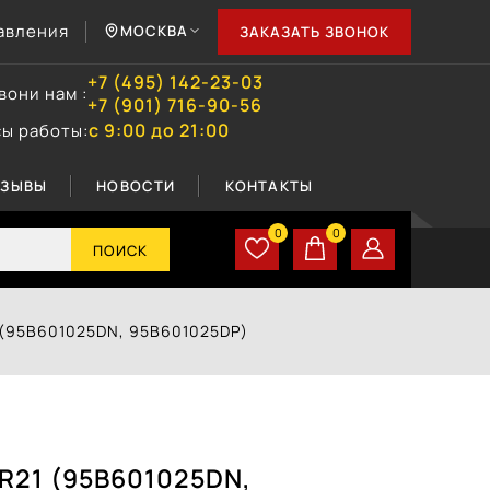
авления
МОСКВА
ЗАКАЗАТЬ ЗВОНОК
+7 (495) 142-23-03
вони нам :
+7 (901) 716-90-56
с 9:00 до 21:00
сы работы:
ТЗЫВЫ
НОВОСТИ
КОНТАКТЫ
0
0
ПОИСК
 (95B601025DN, 95В601025DР)
 R21 (95B601025DN,