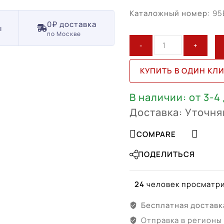
Каталожный номер:
95
0₽ доставка
ы
по Москве
Количество
товара
Porsche
КУПИТЬ В ОДИН КЛ
Macan
R21
В наличии: от 3-4
(95B601025DN,
Доставка: Уточня
95В601025DР)
COMPARE
ПОДЕЛИТЬСЯ
24
человек просматри
Бесплатная доставк
Отправка в регионы