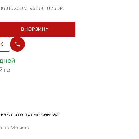
B601025DN, 95В601025DР.
В КОРЗИНУ
ИК
 дней
йте
вают это прямо сейчас
а
по Москве