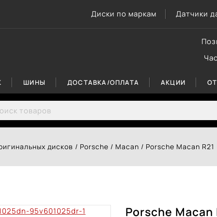
Диски по маркам
Датчики д
Поз
Ча
К
ШИНЫ
ДОСТАВКА/ОПЛАТА
АКЦИИ
О
rch for:
ригинальных дисков
/
Porsche
/
Macan
/
Porsche Macan R21
Porsche Macan