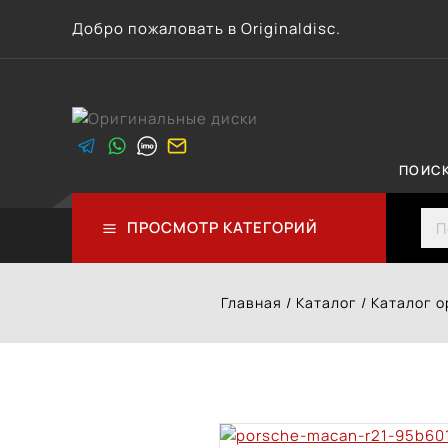
Перейти
Добро пожаловать в Originaldisc.
к
контенту
ПОИС
Sea
ПРОСМОТР КАТЕГОРИЙ
Главная
/
Каталог
/
Каталог о