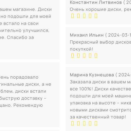
Константин Литвинов
( 2
вашем магазине. Диски
Очень хорошие диски, ре
ьно подошли для моей
е встало на свои
чительно улучшился,
Михаил Ильин
( 2024-03-1
ее. Спасибо за
Прекрасный выбор дисков
покупкой!
Марина Кузнецова
( 2024
чень порадовало
Заказала диски в вашем м
гинальные диски, а не
все 100%! Диски качеств
облем, диски встали
подошли для моей машины
 быструю доставку –
упаковка на высоте – ни
ещано. Рекомендую
новыми дисками смотрит
за качественный товар!