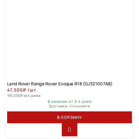
Land Rovеr Rаngе Rоver Evоque R18 (GJ321007АВ)
47,500
₽
/шт.
190,000
₽
за 4 диска
В наличии: от 3-4 дней
Доставка: Уточняйте
В КОРЗИНУ