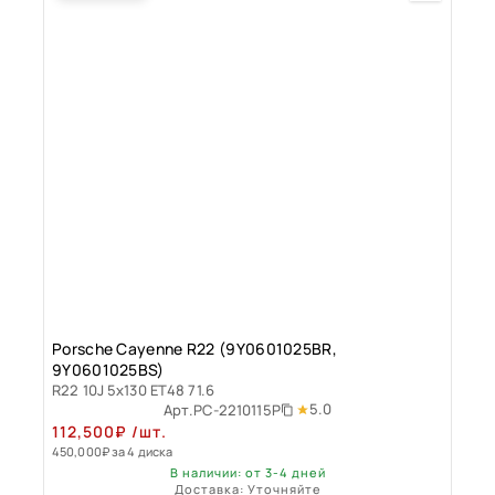
Porsche Cayenne R22 (9Y0601025BR,
9Y0601025BS)
R22 10J 5x130 ET48 71.6
5.0
Арт.
PC-2210115P
112,500
₽
/шт.
450,000
₽
за 4 диска
В наличии: от 3-4 дней
Доставка: Уточняйте