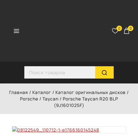
Перейти
к
контенту
0
0
Search for:
Главная
/
Каталог
/
Каталог оригинальных дисков
/
Porsche
/
Taycan
/
Porsche Taycan R20 BLP
(9J1601025F)