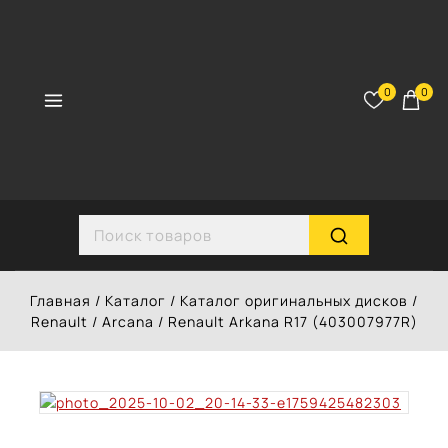
Перейти
к
контенту
0
0
Search for:
Главная
/
Каталог
/
Каталог оригинальных дисков
/
Renault
/
Arcana
/
Renault Arkana R17 (403007977R)