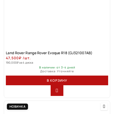
Land Rovеr Rаngе Rоver Evоque R18 (GJ321007АВ)
47,500
₽
/шт.
190,000
₽
за 4 диска
В наличии: от 3-4 дней
Доставка: Уточняйте
В КОРЗИНУ
НОВИНКА