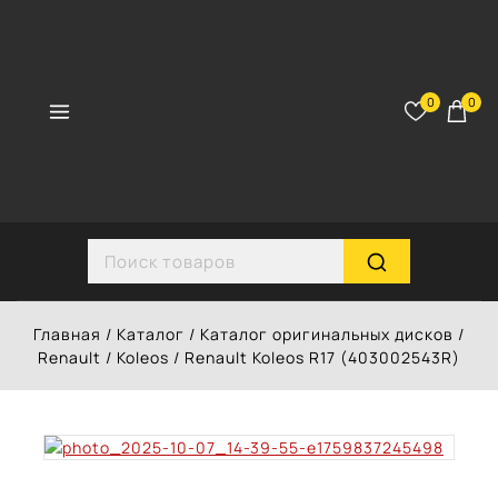
Перейти
к
контенту
0
0
Search for:
Главная
/
Каталог
/
Каталог оригинальных дисков
/
Renault
/
Koleos
/
Renault Koleos R17 (403002543R)