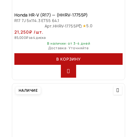
Honda HR-V (R17) — (HHRV-17755P)
R17 7J 5x114.3 ET55 64.1
5.0
Арт.
HHRV-17755P
21,250
₽
/шт.
85,000
₽
за 4 диска
В наличии: от 3-4 дней
Доставка: Уточняйте
В КОРЗИНУ
НАЛИЧИЕ