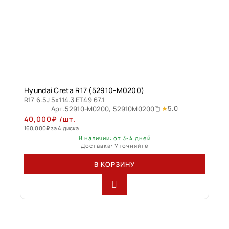
Hyundai Creta R17 (52910-M0200)
R17 6.5J 5x114.3 ET49 67.1
5.0
Арт.
52910-M0200, 52910M0200
40,000
₽
/шт.
160,000
₽
за 4 диска
В наличии: от 3-4 дней
Доставка: Уточняйте
В КОРЗИНУ