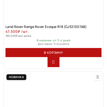
Land Rovеr Rаngе Rоver Evоque R18 (GJ321007АВ)
47,500
₽
/шт.
190,000
₽
за 4 диска
В наличии: от 3-4 дней
Доставка: Уточняйте
В КОРЗИНУ
НОВИНКА