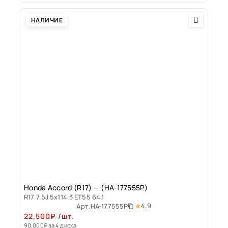
НАЛИЧИЕ
Honda Accord (R17) — (HA-177555P)
R17 7.5J 5x114.3 ET55 64.1
4.9
Арт.
HA-177555P
22,500
₽
/шт.
90,000
₽
за 4 диска