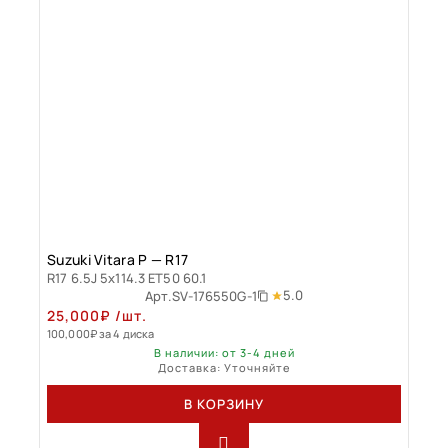
Suzuki Vitara P — R17
R17 6.5J 5x114.3 ET50 60.1
5.0
Арт.
SV-176550G-1
25,000
₽
/шт.
100,000
₽
за 4 диска
В наличии: от 3-4 дней
Доставка: Уточняйте
В КОРЗИНУ