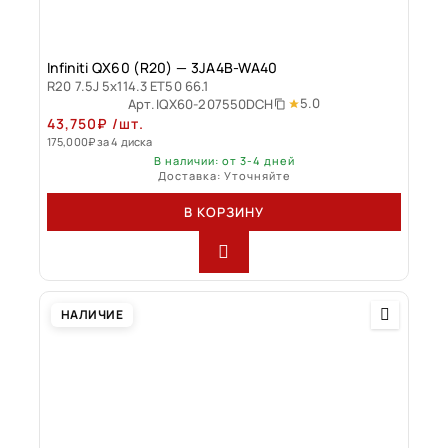
Infiniti QX60 (R20) — 3JA4B-WA40
R20 7.5J 5x114.3 ET50 66.1
5.0
Арт.
IQX60-207550DCH
43,750
₽
/шт.
175,000
₽
за 4 диска
В наличии: от 3-4 дней
Доставка: Уточняйте
В КОРЗИНУ
НАЛИЧИЕ