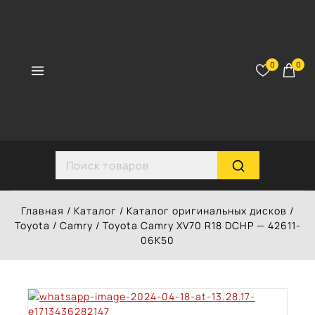
Перейти
к
контенту
0
0
Search for:
Главная
/
Каталог
/
Каталог оригинальных дисков
/
Toyota
/
Camry
/
Toyota Camry XV70 R18 DCHP — 42611-
06K50