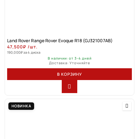
Land Rovеr Rаngе Rоver Evоque R18 (GJ321007АВ)
47,500
₽
/шт.
190,000
₽
за 4 диска
В наличии: от 3-4 дней
Доставка: Уточняйте
В КОРЗИНУ
НОВИНКА