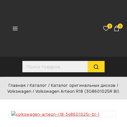
Перейти
к
контенту
0
0
Search for:
Главная
/
Каталог
/
Каталог оригинальных дисков
/
Volkswagen
/
Volkswagen Arteon R18 (3G8601025R Bl)