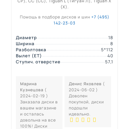
СР), CC (СС), Tiguan L (Тигуан Л), Tiguan X
(Х).
Помощь в подборе дисков и шин
+7 (495)
142-23-03
Диаметр
18
Ширина
8
Разболтовка
5*112
Вылет (ЕТ)
40
Ступич. отверстие
57,1
Марина
Денис Яковлев
(
Кузнецова
(
2024-06-02 )
2024-02-19 )
Доволен
Заказала диски в
покупкой, диски
вашем магазине
подошли
и осталась
идеально.
довольна на все
100%! Диски