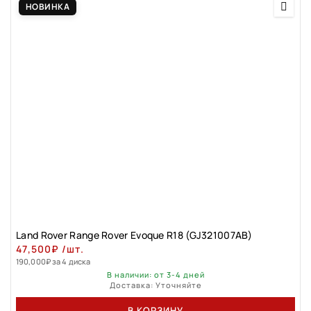
НОВИНКА
Land Rovеr Rаngе Rоver Evоque R18 (GJ321007АВ)
47,500
₽
/шт.
190,000
₽
за 4 диска
В наличии: от 3-4 дней
Доставка: Уточняйте
В КОРЗИНУ