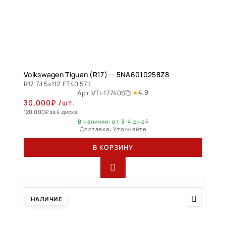
Volkswagen Tiguan (R17) — 5NA6010258Z8
R17 7J 5x112 ET40 57.1
4.9
Арт.
VTI-17740S
30,000
₽
/шт.
120,000
₽
за 4 диска
В наличии: от 3-4 дней
Доставка: Уточняйте
В КОРЗИНУ
НАЛИЧИЕ