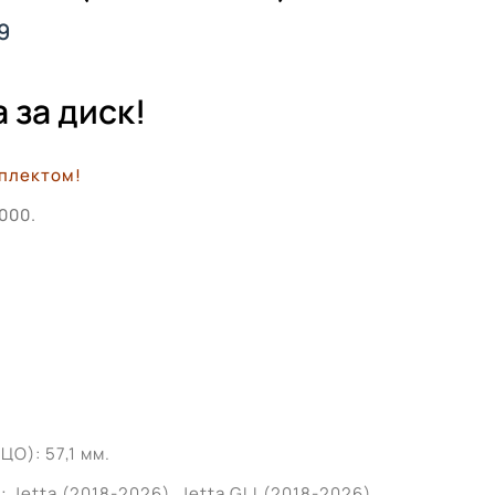
9
 за диск!
плектом!
000.
О): 57,1 мм.
:
Jetta (2018-2026), Jetta GLI (2018-2026),