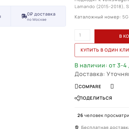
Lamando (2015-2018), S
0₽ доставка
ы
Каталожный номер:
5G
по Москве
Количество
В К
товара
Volkswagen
КУПИТЬ В ОДИН КЛ
Jetta
R17
В наличии: от 3-4
(5GM601025AF)
Доставка: Уточня
COMPARE
ПОДЕЛИТЬСЯ
26
человек просматри
Бесплатная доставк