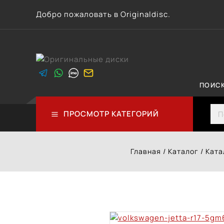
Перейти
Добро пожаловать в Originaldisc.
к
контенту
ПОИС
Sea
ПРОСМОТР КАТЕГОРИЙ
Главная
/
Каталог
/
Ката