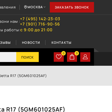
авления
МОСКВА
ЗАКАЗАТЬ ЗВОНОК
+7 (495) 142-23-03
вони нам :
+7 (901) 716-90-56
с 9:00 до 21:00
сы работы:
ТЗЫВЫ
НОВОСТИ
КОНТАКТЫ
0
0
ПОИСК
Jetta R17 (5GM601025AF)
ta R17 (5GM601025AF)