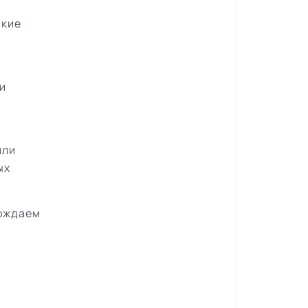
ские
и
или
ых
вождаем