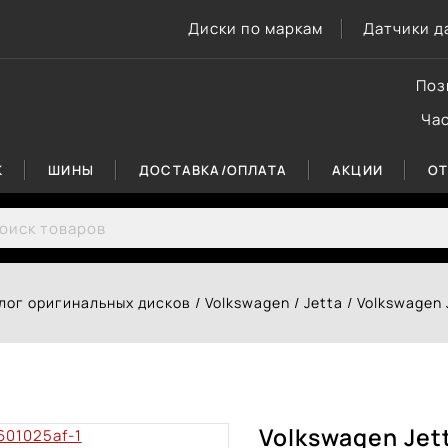
Диски по маркам
Датчики д
Поз
Ча
К
ШИНЫ
ДОСТАВКА/ОПЛАТА
АКЦИИ
О
rch for:
лог оригинальных дисков
/
Volkswagen
/
Jetta
/
Volkswagen 
Volkswagen Jet