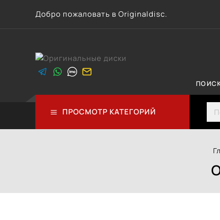
Перейти
Добро пожаловать в Originaldisc.
к
контенту
ПОИС
Sea
ПРОСМОТР КАТЕГОРИЙ
Г
О