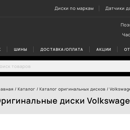
Диски по маркам
Датчики д
Поз
Ча
К
ШИНЫ
ДОСТАВКА/ОПЛАТА
АКЦИИ
О
rch for:
лавная
/
Каталог
/
Каталог оригинальных дисков
/
Volkswag
ригинальные диски Volkswag