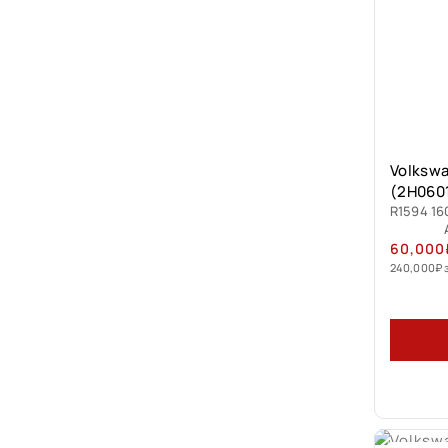
Volksw
(2H060
R1594 16
60,000
240,000
₽