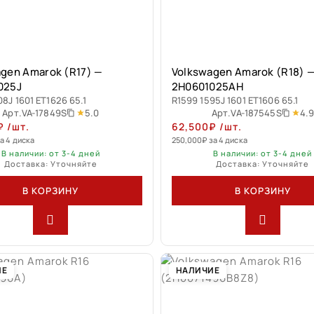
gen Amarok (R17) —
Volkswagen Amarok (R18) 
025J
2H0601025AH
08J 1601 ET1626 65.1
R1599 1595J 1601 ET1606 65.1
5.0
4.
Арт.
VA-17849S
Арт.
VA-187545S
₽
/шт.
62,500
₽
/шт.
а 4 диска
250,000
₽
за 4 диска
В наличии: от 3-4 дней
В наличии: от 3-4 дней
Доставка: Уточняйте
Доставка: Уточняйте
В КОРЗИНУ
В КОРЗИНУ
ИЕ
НАЛИЧИЕ