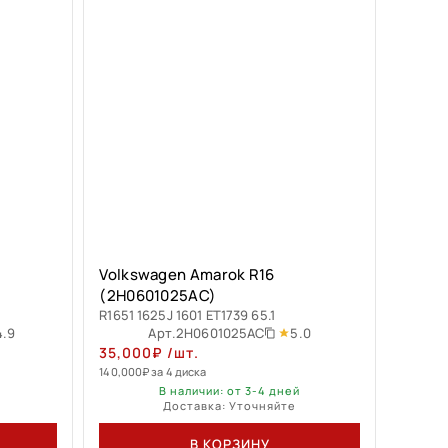
Volkswagen Amarok R16
(2H0601025AC)
R1651 1625J 1601 ET1739 65.1
4.9
5.0
Арт.
2H0601025AC
35,000
₽
/шт.
140,000
₽
за 4 диска
В наличии: от 3-4 дней
Доставка: Уточняйте
В КОРЗИНУ