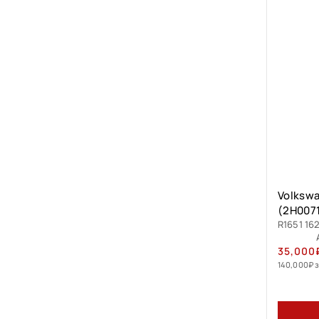
Volksw
(2H007
R1651 162
35,000
140,000
₽
з