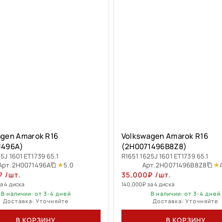
agen Amarok R16
Volkswagen Amarok R16
1496A)
(2H0071496B8Z8)
5J 1601 ET1739 65.1
R1651 1625J 1601 ET1739 65.1
5.0
Арт.
2H0071496A
Арт.
2H0071496B8Z8
₽
/шт.
35,000
₽
/шт.
а 4 диска
140,000
₽
за 4 диска
В наличии: от 3-4 дней
В наличии: от 3-4 дней
Доставка: Уточняйте
Доставка: Уточняйте
В КОРЗИНУ
В КОРЗИНУ