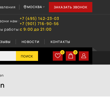
авления
МОСКВА
ЗАКАЗАТЬ ЗВОНОК
+7 (495) 142-23-03
вони нам :
+7 (901) 716-90-56
с 9:00 до 21:00
сы работы:
ТЗЫВЫ
НОВОСТИ
КОНТАКТЫ
0
0
ПОИСК
en
en