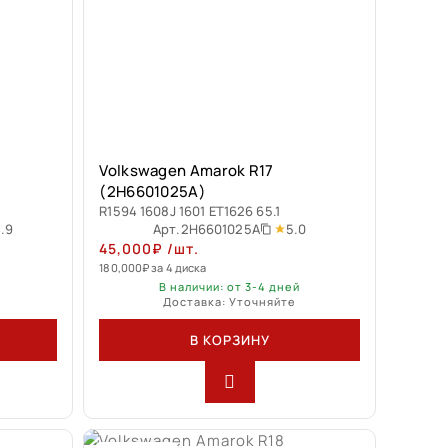
Volkswagen Amarok R17
(2H6601025A)
R1594 1608J 1601 ET1626 65.1
.9
5.0
Арт.
2H6601025A
45,000
₽
/шт.
180,000
₽
за 4 диска
В наличии: от 3-4 дней
Доставка: Уточняйте
В КОРЗИНУ