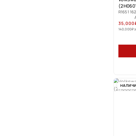
(2H060
R1651 162
35,000
140,000
₽
з
НАЛИЧ