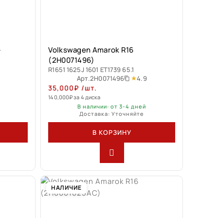
—
Volkswagen Amarok R16
(2H0071496)
R1651 1625J 1601 ET1739 65.1
9
4.9
Арт.
2H0071496
35,000
₽
/шт.
140,000
₽
за 4 диска
В наличии: от 3-4 дней
Доставка: Уточняйте
В КОРЗИНУ
НАЛИЧИЕ