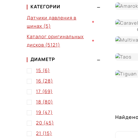
КАТЕГОРИИ
Датчики давления в
+
шинах
(5)
Каталог оригинальных
+
дисков
(5121)
ДИАМЕТР
15
(6)
16
(28)
17
(69)
18
(80)
19
(47)
Найден
20
(45)
21
(15)