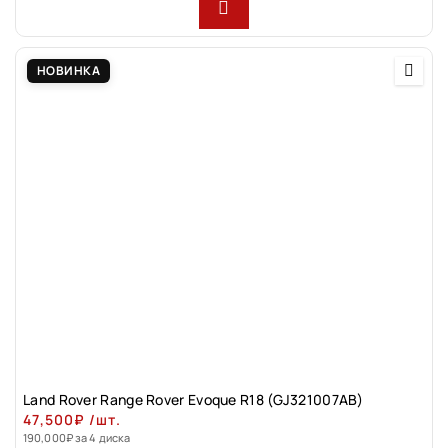
НОВИНКА
Land Rovеr Rаngе Rоver Evоque R18 (GJ321007АВ)
47,500
₽
/шт.
190,000
₽
за 4 диска