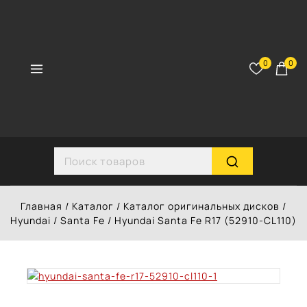
Перейти
к
контенту
0
0
Search for:
Главная
/
Каталог
/
Каталог оригинальных дисков
/
Hyundai
/
Santa Fe
/
Hyundai Santa Fe R17 (52910-CL110)