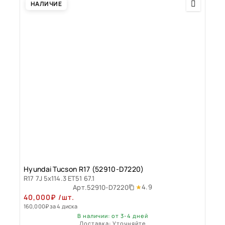
НАЛИЧИЕ
Hyundai Tucson R17 (52910-D7220)
R17 7J 5x114.3 ET51 67.1
4.9
Арт.
52910-D7220
40,000
₽
/шт.
160,000
₽
за 4 диска
В наличии: от 3-4 дней
Доставка: Уточняйте